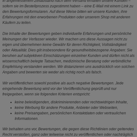
In angemessenem Zeitabstand nach dem Versand erhalten unsere Kunden –
sofern sie im Bestellprozess zugestimmt haben – eine E-Mail mit einem Link zu
den Bewertungsformularen. Auf diese Weise bitten wir unsere Kunden, ihre
Erfahrungen mit den erworbenen Produkten oder unserem Shop mit anderen
Käufern zu teilen.
Die Inhalte der Bewertungen geben individuelle Erfahrungen und persönliche
Meinungen der Verfasser wieder. Wir machen uns diese Aussagen nicht zu
eigen und übernehmen keine Gewähr für deren Richtigkeit, Vollständigkeit
oder Aktualität. Dies gilt insbesondere für gesundheitsbezogene Angaben: Sie
beruhen auf subjektiven Einschätzungen einzelner Kunden und dürfen nicht als
wissenschaftlich belegte Tatsachen, medizinische Beratung oder verbindliche
Empfehlung verstanden werden. Wir distanzieren uns ausdrücklich von solchen
Angaben und bewerten sie weder als richtig noch als falsch.
Wir veröffentlichen sowohl positive als auch negative Bewertungen. Jede
eingehende Bewertung wird vor der Veröffentlichung geprüft und nur
freigegeben, wenn sie folgenden Kriterien entspricht:
keine beleidigenden, diskriminierenden oder rechtswidrigen Inhalte,
keine Werbung für andere Produkte, Anbieter oder Webseiten,
keine Preisangaben, persönlichen Kontaktdaten oder vertraulichen
Informationen.
Wir behalten uns vor, Bewertungen, die gegen diese Richtlinien oder geltendes
Recht verstoßen, ganz oder teilweise nicht zu veröffentlichen oder nachträglich