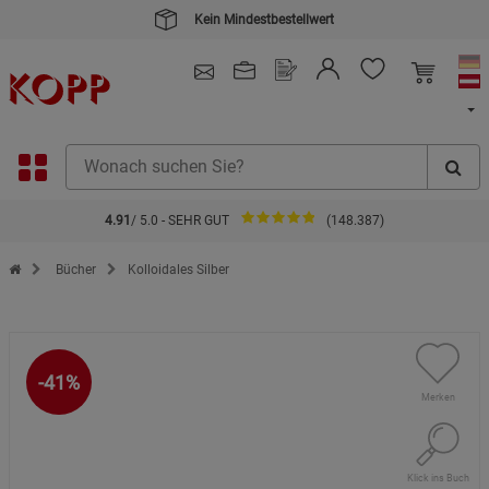
4.91
/ 5.0 - SEHR GUT
(148.387)
Zur Startseite des Kopp Verlag Online-Shop
Bücher
Kolloidales Silber
-41%
Merken
Klick ins Buch