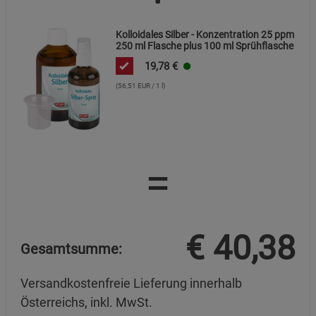
Cookie-Informationen
anzeigen
Kolloidales Silber - Konzentration 25 ppm
250 ml Flasche plus 100 ml Sprühflasche
Datenschutzerklärung
Impressum
19,78
€
(56,51 EUR / 1 l)
=
€
40,38
Gesamtsumme:
Versandkostenfreie Lieferung innerhalb
Österreichs, inkl. MwSt.