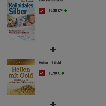
Kolloidales Silber
10,30
€**
Einstellungen speichern für die Gruppe
Einstellungen speichern für die Gruppe
Einstellungen speichern für die Gruppe
Zurück
Einwilligung nicht erteilen
Notwendige Cookies (5)
Beschreibung Notwendige Cookies
Cookie-Informationen
anzeigen
Heilen mit Gold
Statistik Cookies (1)
Statistik Cookies
10,30
€
Beschreibung Statistik Cookies
Cookie-Informationen
anzeigen
Marketing Cookies (3)
Marketing Cookies
Beschreibung Marketing Cookies