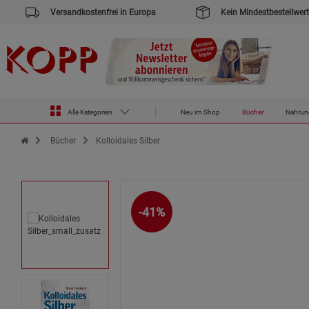
Versandkostenfrei in Europa
Kein Mindestbestellwert
Alle Kategorien
Neu im Shop
Bücher
Nahrun
Zur Startseite des Kopp Verlag Online-Shop
Bücher
Kolloidales Silber
-41%