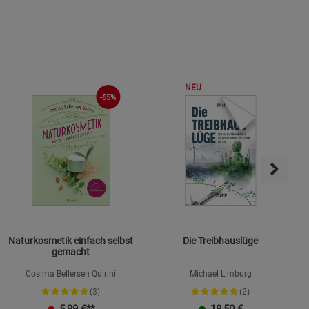
ies
NEU
-65%
Naturkosmetik einfach selbst
Die Treibhauslüge
gemacht
Cosima Bellersen Quirini
Michael Limburg
(3)
(2)
K