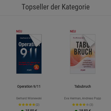
Topseller der Kategorie
Marketing Cookies (3)
Marketing Cook
Beschreibung Marketing Cookies
Cookie-Informationen
anzeigen
NEU
NEU
Datenschutzerklärung
Impressum
Operation 9/11
Tabubruch
Gerhard Wisnewski
Eva Herman, Andreas Popp
(2)
(3)