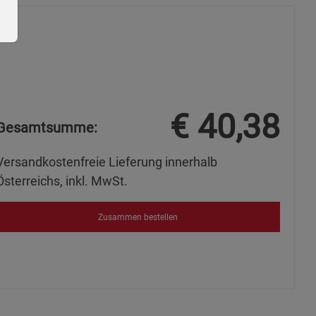
€
40,38
ie Gruppe
Gesamtsumme:
Versandkostenfreie Lieferung innerhalb
Österreichs, inkl. MwSt.
Zusammen bestellen
s