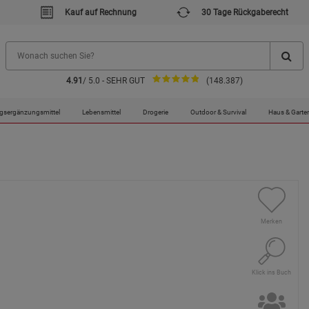
Kauf auf Rechnung
30 Tage Rückgaberecht
4.91
/ 5.0 - SEHR GUT
(148.387)
gsergänzungsmittel
Lebensmittel
Drogerie
Outdoor & Survival
Haus & Garte
Merken
Klick ins Buch