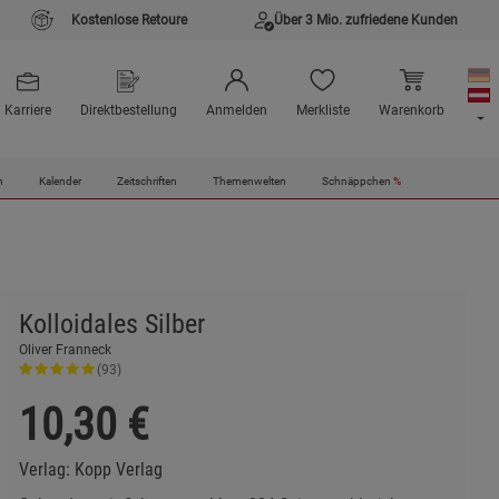
Kostenlose Retoure
Über 3 Mio. zufriedene Kunden
Karriere
Direktbestellung
Anmelden
Merkliste
Warenkorb
n
Kalender
Zeitschriften
Themenwelten
Schnäppchen
%
Kolloidales Silber
Oliver Franneck
(93)
10,30
€
Verlag:
Kopp Verlag