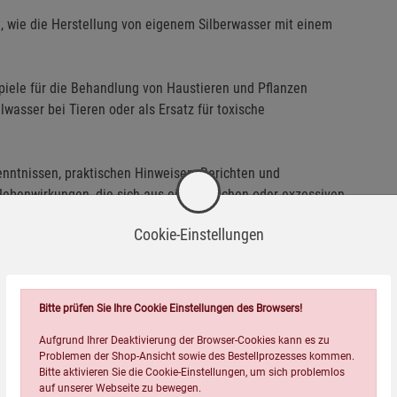
eigt, wie die Herstellung von eigenem Silberwasser mit einem
iele für die Behandlung von Haustieren und Pflanzen
lwasser bei Tieren oder als Ersatz für toxische
nntnissen, praktischen Hinweisen, Berichten und
benwirkungen, die sich aus einer falschen oder exzessiven
Cookie-Einstellungen
buch eine gute Gebrauchsanweisung, ein verlässlicher Ratgeber
Bitte prüfen Sie Ihre Cookie Einstellungen des Browsers!
Aufgrund Ihrer Deaktivierung der Browser-Cookies kann es zu
Problemen der Shop-Ansicht sowie des Bestellprozesses kommen.
Wird oft zusammen bestellt:
Bitte aktivieren Sie die Cookie-Einstellungen, um sich problemlos
auf unserer Webseite zu bewegen.