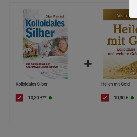
Kolloidales Silber
Heilen mit Gold
10,30
€**
10,30
€