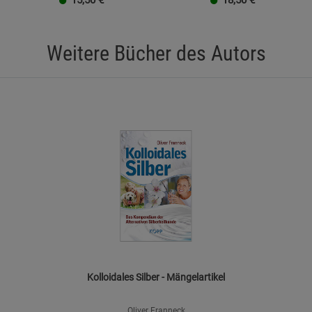
15,50
€
18,50
€
Weitere Bücher des Autors
Kolloidales Silber - Mängelartikel
Oliver Franneck