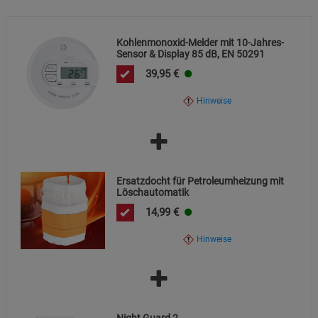
Kohlenmonoxid-Melder mit 10-Jahres-
Sensor & Display 85 dB, EN 50291
39,95
€
Hinweise
Ersatzdocht für Petroleumheizung mit
Löschautomatik
14,99
€
Hinweise
Night Guard 2