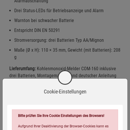
Alarmabschaltung
Drei Status-LEDs für Betriebsanzeige und Alarm
Warnton bei schwacher Batterie
Entspricht DIN EN 50291
Stromversorgung: drei Batterien Typ AA/Mignon
Maße (Ø x H): 110 × 35 mm, Gewicht (mit Batterien): 208
g
Lieferumfang:
Kohlenmonoxid-Melder COM-160 inklusive
drei Batterien, Montagematerial und deutscher Anleitung
Cookie-Einstellungen
Warnhinweise / Sicherheitsinformationen
Warnhinweise
Bitte prüfen Sie Ihre Cookie Einstellungen des Browsers!
Kohlenmonoxid ist ein hochgiftiges Gas. Kann
Aufgrund Ihrer Deaktivierung der Browser-Cookies kann es