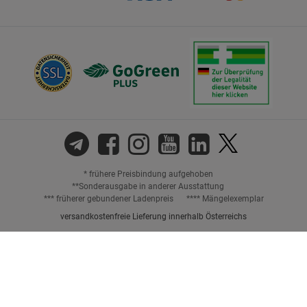
* frühere Preisbindung aufgehoben
**Sonderausgabe in anderer Ausstattung
*** früherer gebundener Ladenpreis
**** Mängelexemplar
versandkostenfreie Lieferung innerhalb Österreichs
Preisangaben inkl. gesetzl. MwSt. und ggf. zzgl.
Versandkosten.