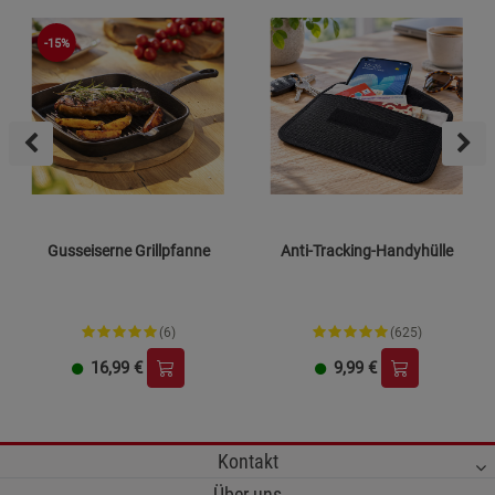
-15%
Gusseiserne Grillpfanne
Anti-Tracking-Handyhülle
(6)
(625)
16,99
€
9,99
€
Kontakt
Über uns