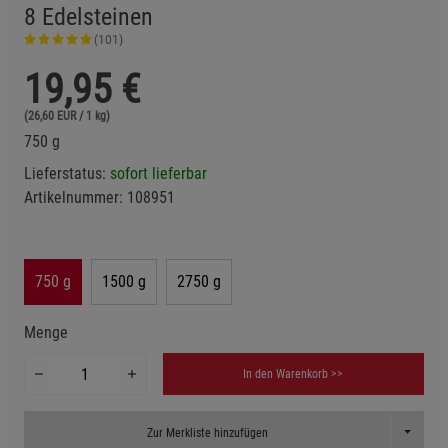
8 Edelsteinen
(101)
19,95
€
(26,60 EUR / 1 kg)
750 g
Lieferstatus:
sofort lieferbar
Artikelnummer:
108951
750 g
1500 g
2750 g
Menge
In den Warenkorb >>
Toggle D
Zur Merkliste hinzufügen