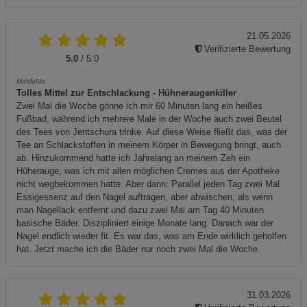
21.05.2026
Verifizierte Bewertung
5.0
/ 5.0
MaMaMa
Tolles Mittel zur Entschlackung - Hühneraugenkiller
Zwei Mal die Woche gönne ich mir 60 Minuten lang ein heißes
Fußbad, während ich mehrere Male in der Woche auch zwei Beutel
des Tees von Jentschura trinke. Auf diese Weise fließt das, was der
Tee an Schlackstoffen in meinem Körper in Bewegung bringt, auch
ab. Hinzukommend hatte ich Jahrelang an meinem Zeh ein
Hüherauge, was ich mit allen möglichen Cremes aus der Apotheke
nicht wegbekommen hatte. Aber dann: Parallel jeden Tag zwei Mal
Essigessenz auf den Nagel auftragen, aber abwischen, als wenn
man Nagellack entfernt und dazu zwei Mal am Tag 40 Minuten
basische Bäder. Diszipliniert einige Monate lang. Danach war der
Nagel endlich wieder fit. Es war das, was am Ende wirklich geholfen
hat. Jetzt mache ich die Bäder nur noch zwei Mal die Woche.
31.03.2026