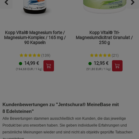
Kopp Vital® Magnesium forte /
Kopp Vital® Tri-
Magnesium-Komplex / 165 mg /
Magnesiumdicitrat Granulat /
90 Kapseln
250 g
(139)
(21)
14,99
€
12,95
€
(194,68 EUR / 1 kg)
(51,80 EUR / 1 kg)
Kundenbewertungen zu "Jentschura® MeineBase mit
8 Edelsteinen"
Alle Bewertungen stammen ausschließlich von Kunden, die das jeweilige
Produkt bei uns erworben haben. Sie geben individuelle Erfahrungen und
persönliche Meinungen wieder und sind nicht als objektiv geprüfte Tatsachen
zu verstehen.