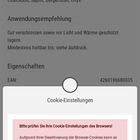
Chalcedon, Saphir, Bergkristall, Onyx
Anwendungsempfehlung
Gut verschlossen sowie vor Licht und Wärme geschützt
lagern.
Mindestens haltbar bis: siehe Aufdruck.
Eigenschaften
EAN:
4260196680035
Infos:
750 g
Cookie-Einstellungen
Verpackungsgewicht:
840 Gramm
Verpackungsmaße (LxBxH):
12
9,8
7,7
cm
Bitte prüfen Sie Ihre Cookie Einstellungen des Browsers!
Aufgrund Ihrer Deaktivierung der Browser-Cookies kann es