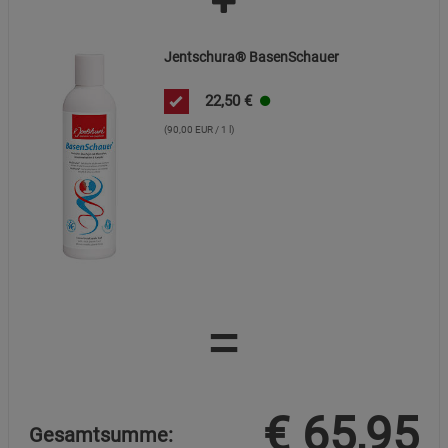
Jentschura® BasenSchauer
22,50
€
(90,00 EUR / 1 l)
=
€
65,95
Gesamtsumme: