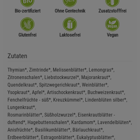
Bio-zertifiziert
Ohne Gentechnik
Zusatzstofffrei
Glutenfrei
Laktosefrei
Vegan
Zutaten
Thymian*, Zimtrinde*, Melissenblätter*, Lemongras*,
Zitronenschalen*, Liebstockwurzel*, Majorankraut*,
Quendelkraut*, Spitzwegerichkraut*, Weinblätter*,
Ysopkraut*, Apfel*, Artischockenkraut*, Buchweizenkraut*,
Fenchelfrüchte - süß*, Kreuzkümmel*, Lindenblüten silber*,
Lungenkraut*,
Rosmarinblätter*, Süßholzwurzel*, Eisenkrautblätter -
duftend*, Hagebuttenschalen*, Kardamom*, Lavendelblüten*,
Anisfrüchte*, Basilikumblätter*, Bärlauchkraut*,
Erdbeerblätter*, Estragonblätter*, Eukalyptusblätter*,