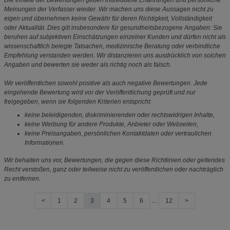
Die Inhalte der Bewertungen geben individuelle Erfahrungen und persönliche
Meinungen der Verfasser wieder. Wir machen uns diese Aussagen nicht zu
eigen und übernehmen keine Gewähr für deren Richtigkeit, Vollständigkeit
oder Aktualität. Dies gilt insbesondere für gesundheitsbezogene Angaben: Sie
beruhen auf subjektiven Einschätzungen einzelner Kunden und dürfen nicht als
wissenschaftlich belegte Tatsachen, medizinische Beratung oder verbindliche
Empfehlung verstanden werden. Wir distanzieren uns ausdrücklich von solchen
Angaben und bewerten sie weder als richtig noch als falsch.
Wir veröffentlichen sowohl positive als auch negative Bewertungen. Jede
eingehende Bewertung wird vor der Veröffentlichung geprüft und nur
freigegeben, wenn sie folgenden Kriterien entspricht:
keine beleidigenden, diskriminierenden oder rechtswidrigen Inhalte,
keine Werbung für andere Produkte, Anbieter oder Webseiten,
keine Preisangaben, persönlichen Kontaktdaten oder vertraulichen
Informationen.
Wir behalten uns vor, Bewertungen, die gegen diese Richtlinien oder geltendes
Recht verstoßen, ganz oder teilweise nicht zu veröffentlichen oder nachträglich
zu entfernen.
<
1
2
3
4
5
6
....
12
>