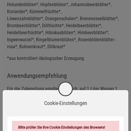
Holunderblüten*, Hopfenblüten*, Johannisbeerblätter*,
Koriander*, Kümmelfrüchte*,
Löwenzahnblätter*, Orangenschalen*, Brennnesselblätter*,
Brombeerblätter*, Dillfrüchte*, Heidelbeerblätter*,
Heidelbeerfrüchte*, Hibiskusblüten*, Himbeerblätter*,
Ingwerwurzel*, Ringelblumenblüten*, Rosenblütenblätter -
rosa*, Bohnenkraut*, Dillkraut*
*aus kontrolliert ökologischer Erzeugung
Anwendungsempfehlung
Für die Zubereitung empfiehlt es sich, auf 1 Liter Wasser 1
Esslöffel Kräuter oder 2 Filterbeutel, beziehungsweise auf 1
Cookie-Einstellungen
Tasse 1 Teelöffel Kräuter oder 1 Filterbeutel zu verwenden.
Diese mit kochendem Wasser übergießen, 2 bis 3 Minuten
ziehen lassen und anschließend abseihen oder den
Filterbeutel entnehmen.
Bitte prüfen Sie Ihre Cookie Einstellungen des Browsers!
Zu Beginn täglich 1 bis 2 Tassen genießen. Bei kurweiser