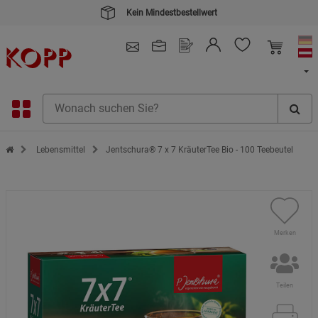
Kein Mindestbestellwert
4.91
/ 5.0 - SEHR GUT
(148.391)
Zur Startseite des Kopp Verlag Online-Shop
Lebensmittel
Jentschura® 7 x 7 KräuterTee Bio - 100 Teebeutel
Merken
Teilen