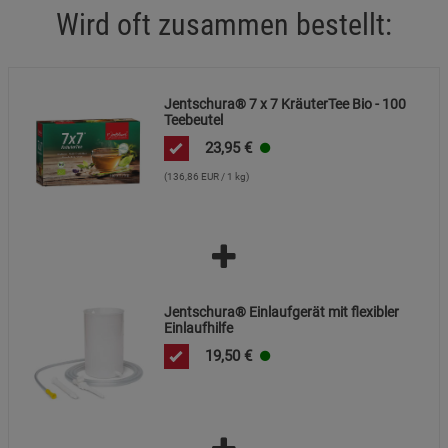
Wird oft zusammen bestellt:
Statistik Cookies (1)
Statistik Cookies
Beschreibung Statistik Cookies
Jentschura® 7 x 7 KräuterTee Bio - 100
Cookie-Informationen
anzeigen
Teebeutel
23,95
€
Marketing Cookies (3)
Marketing Cookies
(136,86 EUR / 1 kg)
Beschreibung Marketing Cookies
Cookie-Informationen
anzeigen
Datenschutzerklärung
Impressum
Jentschura® Einlaufgerät mit flexibler
Einlaufhilfe
19,50
€