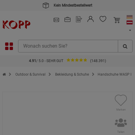
Kein Mindestbestellwert
4.91
/ 5.0 - SEHR GUT
(148.391)
Zur Startseite des Kopp Verlag Online-Shop
Outdoor & Survival
Bekleidung & Schuhe
Handschuhe WASP I
Merken
Teilen