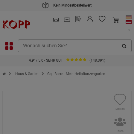
Kein Mindestbestellwert
4.91
/ 5.0 - SEHR GUT
(148.391)
Zur Startseite des Kopp Verlag Online-Shop
Haus & Garten
Goji-Beere - Mein Heilpflanzengarten
Merken
Teilen