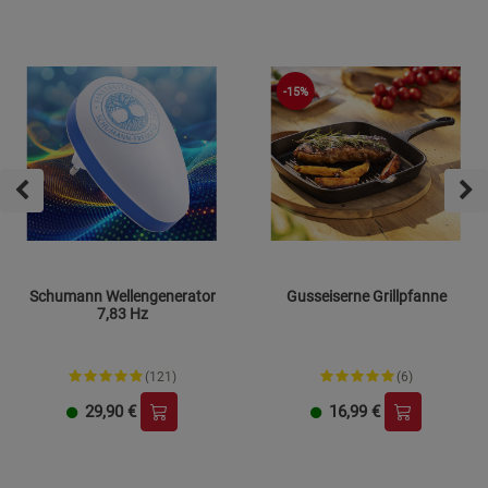
-15%
Schumann Wellengenerator
Gusseiserne Grillpfanne
7,83 Hz
(121)
(6)
29,90
€
16,99
€