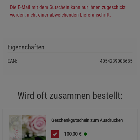
Die E-Mail mit dem Gutschein kann nur Ihnen zugeschickt
Einstellungen speichern für die Gruppe
Zurück
Einwilligung nicht erteilen
werden, nicht einer abweichenden Lieferanschrift.
Notwendige Cookies (5)
Beschreibung Notwendige Cookies
Eigenschaften
Cookie-Informationen
anzeigen
EAN:
4054239008685
Statistik Cookies (1)
Statistik Cookies
Beschreibung Statistik Cookies
Cookie-Informationen
anzeigen
Wird oft zusammen bestellt:
Marketing Cookies (3)
Marketing Cookies
Beschreibung Marketing Cookies
Geschenkgutschein zum Ausdrucken
Cookie-Informationen
anzeigen
100,00
€
Datenschutzerklärung
Impressum