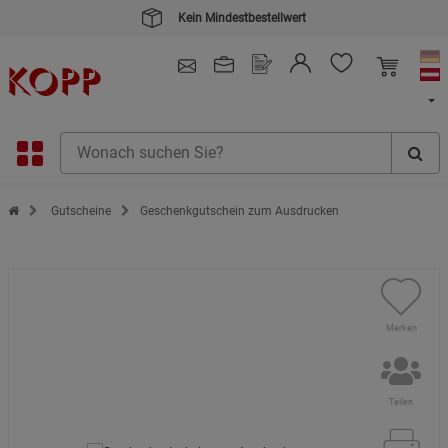
Kein Mindestbestellwert
4.91
/ 5.0 - SEHR GUT
(148.390)
Zur Startseite des Kopp Verlag Online-Shop
Gutscheine
Geschenkgutschein zum Ausdrucken
Merken
Teilen