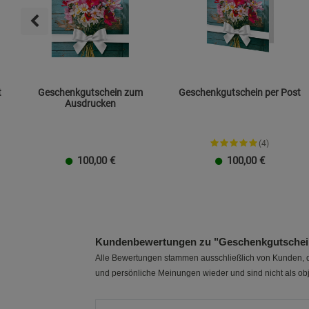
t
Geschenkgutschein zum
Geschenkgutschein per Post
Ausdrucken
(4)
100,00
€
100,00
€
20 EUR
100 EUR
10 EUR
50 EUR
40 EUR
30 EUR
20 EUR
100 EUR
10 EUR
50 EUR
40 EUR
30 EUR
Kundenbewertungen zu "Geschenkgutschei
Alle Bewertungen stammen ausschließlich von Kunden, di
und persönliche Meinungen wieder und sind nicht als obj