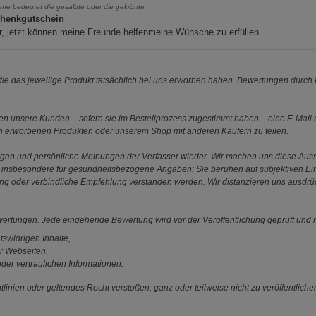
iane bedeutet die gesalbte oder die gekrönte
henkgutschein
, jetzt können meine Freunde helfenmeine Wünsche zu erfüllen
e das jeweilige Produkt tatsächlich bei uns erworben haben. Bewertungen durch P
 unsere Kunden – sofern sie im Bestellprozess zugestimmt haben – eine E-Mail m
en erworbenen Produkten oder unserem Shop mit anderen Käufern zu teilen.
ungen und persönliche Meinungen der Verfasser wieder. Wir machen uns diese Au
s gilt insbesondere für gesundheitsbezogene Angaben: Sie beruhen auf subjektiven 
ung oder verbindliche Empfehlung verstanden werden. Wir distanzieren uns ausdr
ewertungen. Jede eingehende Bewertung wird vor der Veröffentlichung geprüft und n
tswidrigen Inhalte,
r Webseiten,
der vertraulichen Informationen.
linien oder geltendes Recht verstoßen, ganz oder teilweise nicht zu veröffentliche