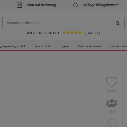
Kauf auf Rechnung
30 Tage Rückgaberecht
4.91
/ 5.0 - SEHR GUT
(148.391)
gsergänzungsmittel
Lebensmittel
Drogerie
Outdoor & Survival
Haus & Garte
Merken
Teilen