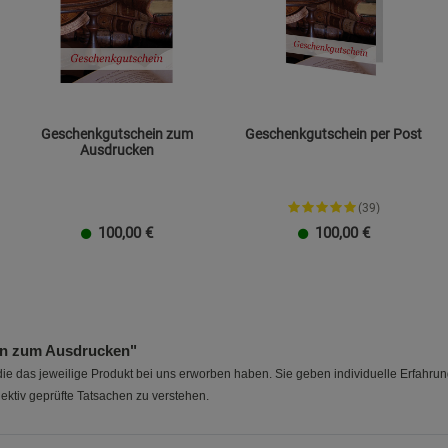
Datenschutzerklärung
Impressum
Geschenkgutschein zum
Geschenkgutschein per Post
Ausdrucken
(39)
100,00
€
100,00
€
20 EUR
100 EUR
10 EUR
50 EUR
40 EUR
30 EUR
20 EUR
100 EUR
10 EUR
50 EUR
40 EUR
30 EUR
20 
n zum Ausdrucken"
e das jeweilige Produkt bei uns erworben haben. Sie geben individuelle Erfahru
ektiv geprüfte Tatsachen zu verstehen.