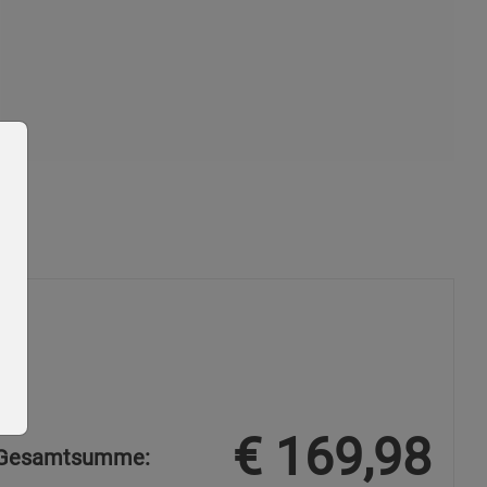
€
169,98
Gesamtsumme: