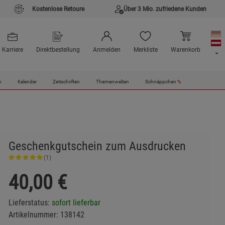
Kostenlose Retoure
Über 3 Mio. zufriedene Kunden
Karriere
Direktbestellung
Anmelden
Merkliste
Warenkorb
n
Kalender
Zeitschriften
Themenwelten
Schnäppchen
%
Geschenkgutschein zum Ausdrucken
(1)
40,00
€
Lieferstatus:
sofort lieferbar
Artikelnummer:
138142