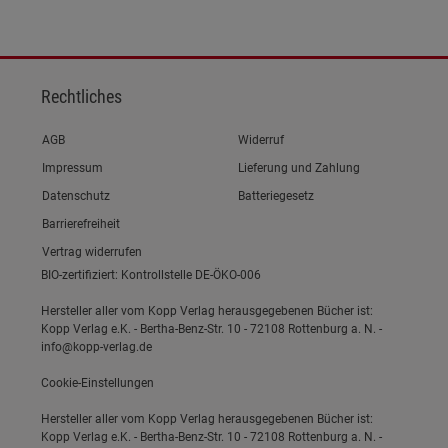
Rechtliches
Link zum/zur
AGB
Widerruf
Link zum/zur
Impressum
Lieferung und Zahlung
Link zum/zur
Datenschutz
Batteriegesetz
Link zum/zur
Barrierefreiheit
Vertrag widerrufen
BIO-zertifiziert: Kontrollstelle DE-ÖKO-006
Hersteller aller vom Kopp Verlag herausgegebenen Bücher ist:
Kopp Verlag e.K. - Bertha-Benz-Str. 10 - 72108 Rottenburg a. N. -
info@kopp-verlag.de
Cookie-Einstellungen
Hersteller aller vom Kopp Verlag herausgegebenen Bücher ist:
Kopp Verlag e.K. - Bertha-Benz-Str. 10 - 72108 Rottenburg a. N. -