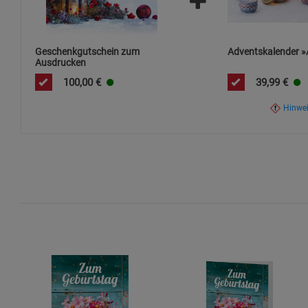
Geschenkgutschein zum
Adventskalender »
Ausdrucken
100,00
€
39,99
€
Hinwe