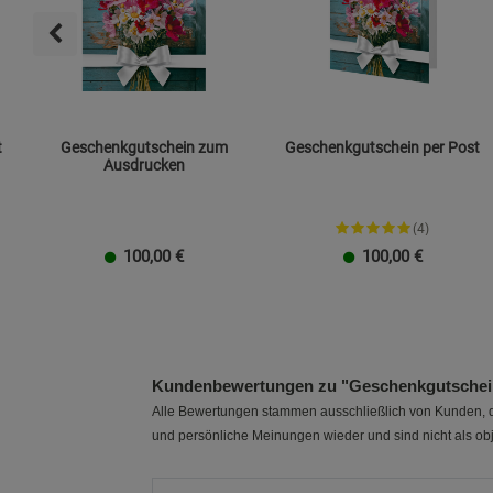
t
Geschenkgutschein zum
Geschenkgutschein per Post
Ausdrucken
(4)
100,00
€
100,00
€
20 EUR
100 EUR
10 EUR
50 EUR
40 EUR
30 EUR
20 EUR
100 EUR
10 EUR
50 EUR
40 EUR
30 EUR
Kundenbewertungen zu "Geschenkgutschei
Alle Bewertungen stammen ausschließlich von Kunden, di
und persönliche Meinungen wieder und sind nicht als obj