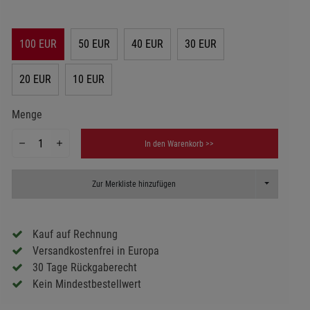
100 EUR
50 EUR
40 EUR
30 EUR
20 EUR
10 EUR
Menge
In den Warenkorb >>
Toggle Dropd
Zur Merkliste hinzufügen
Kauf auf Rechnung
Versandkostenfrei in Europa
30 Tage Rückgaberecht
Kein Mindestbestellwert