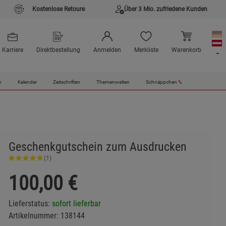
Kostenlose Retoure
Über 3 Mio. zufriedene Kunden
Karriere
Direktbestellung
Anmelden
Merkliste
Warenkorb
n
Kalender
Zeitschriften
Themenwelten
Schnäppchen
%
Geschenkgutschein zum Ausdrucken
(1)
100,00
€
Lieferstatus:
sofort lieferbar
Artikelnummer:
138144