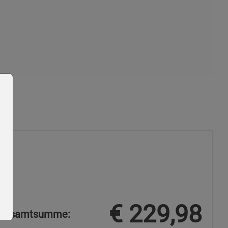
€
229,98
Gesamtsumme: