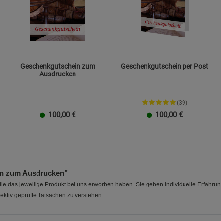
Cookie-Informationen
anzeigen
Datenschutzerklärung
Impressum
Geschenkgutschein zum
Geschenkgutschein per Post
Ausdrucken
(39)
100,00
€
100,00
€
20 EUR
100 EUR
10 EUR
50 EUR
40 EUR
30 EUR
20 EUR
100 EUR
10 EUR
50 EUR
40 EUR
30 EUR
20 
n zum Ausdrucken"
e das jeweilige Produkt bei uns erworben haben. Sie geben individuelle Erfahru
ektiv geprüfte Tatsachen zu verstehen.