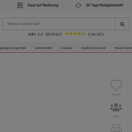
Kauf auf Rechnung
30 Tage Rückgaberecht
4.91
/ 5.0 - SEHR GUT
(148.387)
gsergänzungsmittel
Lebensmittel
Drogerie
Outdoor & Survival
Haus & Garte
Merken
Teilen