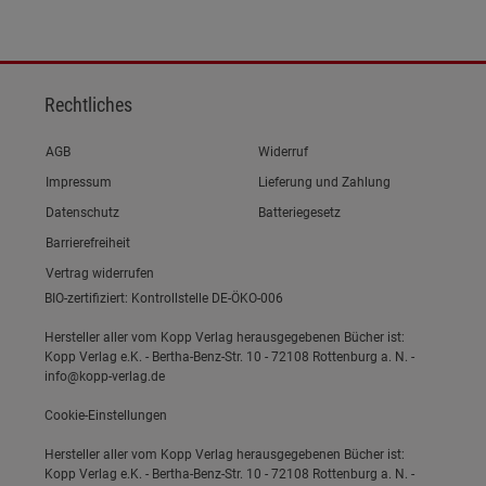
Rechtliches
Link zum/zur
AGB
Widerruf
Link zum/zur
Impressum
Lieferung und Zahlung
Link zum/zur
Datenschutz
Batteriegesetz
Link zum/zur
Barrierefreiheit
Vertrag widerrufen
BIO-zertifiziert: Kontrollstelle DE-ÖKO-006
Hersteller aller vom Kopp Verlag herausgegebenen Bücher ist:
Kopp Verlag e.K. - Bertha-Benz-Str. 10 - 72108 Rottenburg a. N. -
info@kopp-verlag.de
Cookie-Einstellungen
Hersteller aller vom Kopp Verlag herausgegebenen Bücher ist:
Kopp Verlag e.K. - Bertha-Benz-Str. 10 - 72108 Rottenburg a. N. -