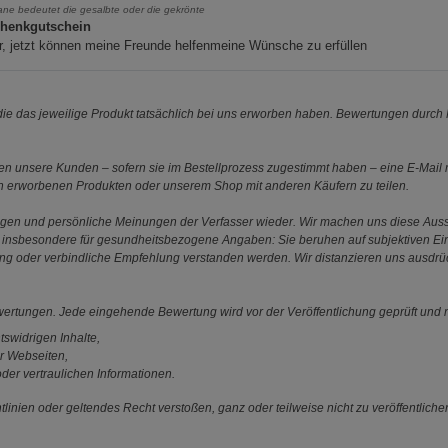
iane bedeutet die gesalbte oder die gekrönte
henkgutschein
, jetzt können meine Freunde helfenmeine Wünsche zu erfüllen
e das jeweilige Produkt tatsächlich bei uns erworben haben. Bewertungen durch P
 unsere Kunden – sofern sie im Bestellprozess zugestimmt haben – eine E-Mail m
en erworbenen Produkten oder unserem Shop mit anderen Käufern zu teilen.
ungen und persönliche Meinungen der Verfasser wieder. Wir machen uns diese Au
s gilt insbesondere für gesundheitsbezogene Angaben: Sie beruhen auf subjektiven 
ung oder verbindliche Empfehlung verstanden werden. Wir distanzieren uns ausdr
ewertungen. Jede eingehende Bewertung wird vor der Veröffentlichung geprüft und n
tswidrigen Inhalte,
r Webseiten,
der vertraulichen Informationen.
linien oder geltendes Recht verstoßen, ganz oder teilweise nicht zu veröffentliche