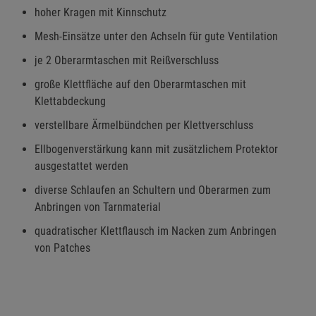
Einstellungen speichern für die Gruppe
Zurück
Einwilligung nicht erteilen
hoher Kragen mit Kinnschutz
Mesh-Einsätze unter den Achseln für gute Ventilation
Notwendige Cookies (5)
je 2 Oberarmtaschen mit Reißverschluss
Beschreibung Notwendige Cookies
große Klettfläche auf den Oberarmtaschen mit
Cookie-Informationen
anzeigen
Klettabdeckung
verstellbare Ärmelbündchen per Klettverschluss
Statistik Cookies (1)
Statistik Cookies
Ellbogenverstärkung kann mit zusätzlichem Protektor
Beschreibung Statistik Cookies
ausgestattet werden
Cookie-Informationen
anzeigen
diverse Schlaufen an Schultern und Oberarmen zum
Anbringen von Tarnmaterial
Marketing Cookies (3)
Marketing Cookies
quadratischer Klettflausch im Nacken zum Anbringen
Beschreibung Marketing Cookies
von Patches
Cookie-Informationen
anzeigen
Datenschutzerklärung
Impressum