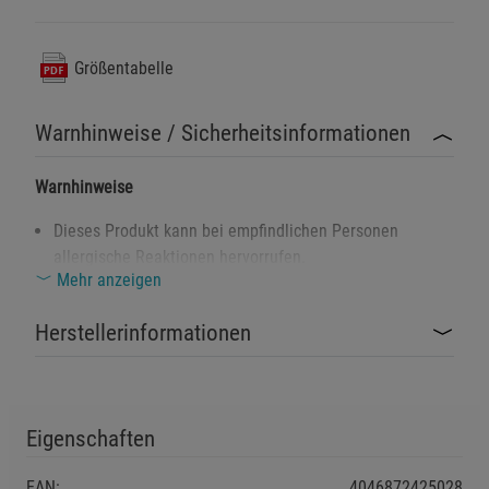
Größentabelle
Warnhinweise / Sicherheitsinformationen
Warnhinweise
Dieses Produkt kann bei empfindlichen Personen
allergische Reaktionen hervorrufen.
Mehr anzeigen
Von offenen Flammen und hohen Temperaturen
fernhalten.
Herstellerinformationen
Nur gemäß den Anweisungen des Herstellers
verwenden.
Eigenschaften
EAN:
Sicherheitshinweise
4046872425028