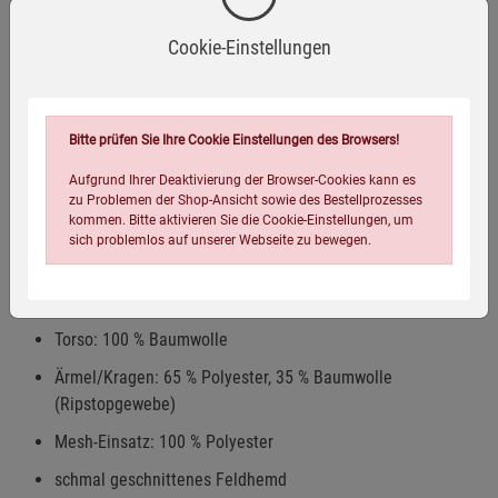
Zum anderen liegt es auch an den hohen
Qualitätsstandards der Firma, die Farben verwendet,
Cookie-Einstellungen
welche auch nach mehrmaligem Waschen noch immer eine
sehr gute Tarnwirkung erzielen.
Bitte prüfen Sie Ihre Cookie Einstellungen des Browsers!
Das sagt Phantomleaf:
»Unser patentiertes System lässt
sich mit robusten und energieeffizienten Methoden
Aufgrund Ihrer Deaktivierung der Browser-Cookies kann es
umsetzen. Wir wollen damit dem Anwender wenig
zu Problemen der Shop-Ansicht sowie des Bestellprozesses
kommen. Bitte aktivieren Sie die Cookie-Einstellungen, um
störanfällige und damit stressresistente Produkte zur
sich problemlos auf unserer Webseite zu bewegen.
Verfügung stellen.« Wir würden sagen, das ist gelungen.
Feldhemd WASP I
Torso: 100 % Baumwolle
Ärmel/Kragen: 65 % Polyester, 35 % Baumwolle
(Ripstopgewebe)
Einstellungen speichern für die Gruppe
Einstellungen speichern für die Gruppe
Mesh-Einsatz: 100 % Polyester
schmal geschnittenes Feldhemd