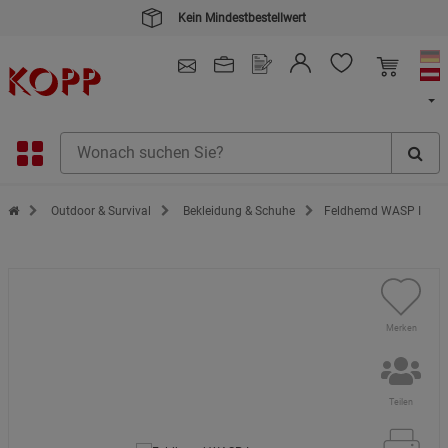
Kein Mindestbestellwert
4.91
/ 5.0 - SEHR GUT
(148.387)
Zur Startseite des Kopp Verlag Online-Shop
Outdoor & Survival
Bekleidung & Schuhe
Feldhemd WASP I
Merken
Teilen