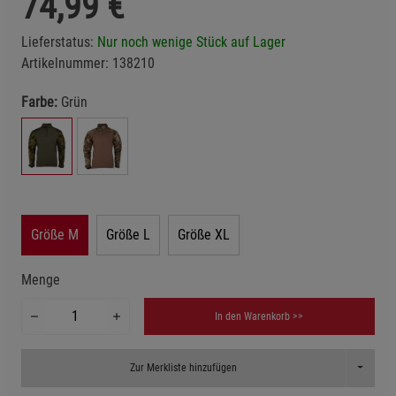
74,99
€
Lieferstatus:
Nur noch wenige Stück auf Lager
Artikelnummer:
138210
Farbe:
Grün
Größe M
Größe L
Größe XL
Menge
In den Warenkorb >>
Toggle D
Zur Merkliste hinzufügen