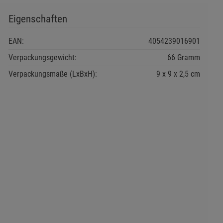
Eigenschaften
EAN:
4054239016901
Verpackungsgewicht:
66 Gramm
Verpackungsmaße (LxBxH):
9
9
2,5
cm