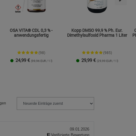
OSA VITA® CDL 0,3 % -
Kopp DMSO 99,9 % Ph. Eur.
anwendungsfertig
Dimethylsulfoxid Pharma 1 Liter
P
(98)
(985)
24,99
€
29,99
€
(99,96 EUR / 1 l)
(29,99 EUR / 1 l)
1 Packung
ngen
09.01.2026
Verifizierte Bewertung