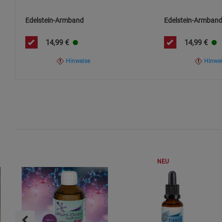
Edelstein-Armband
Edelstein-Armban
14,99
€
14,99
€
Hinweise
Hinwe
NEU