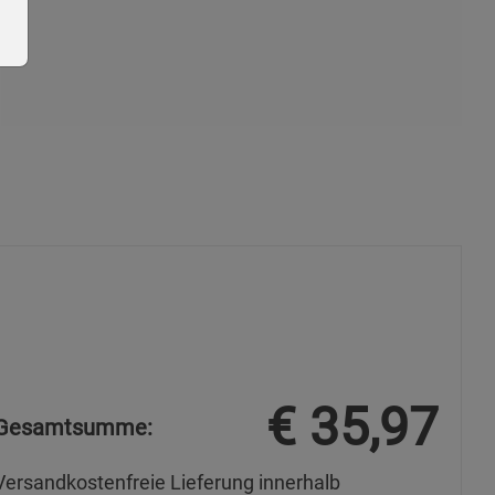
ie Gruppe
s
€
35,97
Gesamtsumme:
Versandkostenfreie Lieferung innerhalb