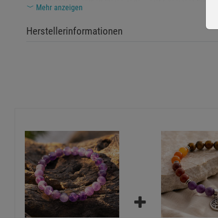
Schmuckstück enthält kleine Teile – nicht geeignet für Ki
Mehr anzeigen
Sicherheitshinweise:
Herstellerinformationen
Nur äußerlich als Schmuck verwenden, nicht zur Einnahm
Kontakt mit Wasser, Reinigungsmitteln oder Kosmetika kan
Bruchgefahr bei starkem Stoß – scharfe Kanten können Ve