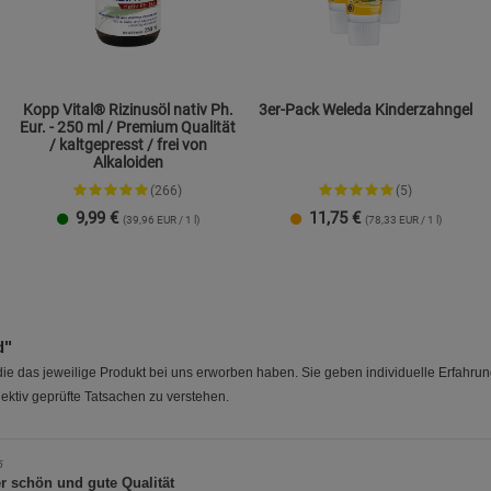
Kopp Vital® Rizinusöl nativ Ph.
3er-Pack Weleda Kinderzahngel
Eur. - 250 ml / Premium Qualität
/ kaltgepresst / frei von
Alkaloiden
(266)
(5)
9,99
€
11,75
€
(39,96 EUR / 1 l)
(78,33 EUR / 1 l)
d"
e das jeweilige Produkt bei uns erworben haben. Sie geben individuelle Erfahru
ektiv geprüfte Tatsachen zu verstehen.
5
r schön und gute Qualität