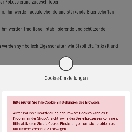
der Fokussierung zugeschrieben.
sein. Ihm werden ausgleichende und stärkende Eigenschaften
Ihm werden traditionell stabilisierende und schützende
 werden symbolisch Eigenschaften wie Stabilität, Tatkraft und
Cookie-Einstellungen
Bitte prüfen Sie Ihre Cookie Einstellungen des Browsers!
Aufgrund Ihrer Deaktivierung der Browser-Cookies kann es zu
Problemen der Shop-Ansicht sowie des Bestellprozesses kommen.
tlich gesicherten Wirkungsnachweise vor.
Bitte aktivieren Sie die Cookie-Einstellungen, um sich problemlos
auf unserer Webseite zu bewegen.