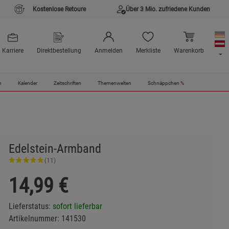
Kostenlose Retoure
Über 3 Mio. zufriedene Kunden
Karriere
Direktbestellung
Anmelden
Merkliste
Warenkorb
n
Kalender
Zeitschriften
Themenwelten
Schnäppchen
%
Edelstein-Armband
(11)
14,99
€
Lieferstatus:
sofort lieferbar
Artikelnummer:
141530