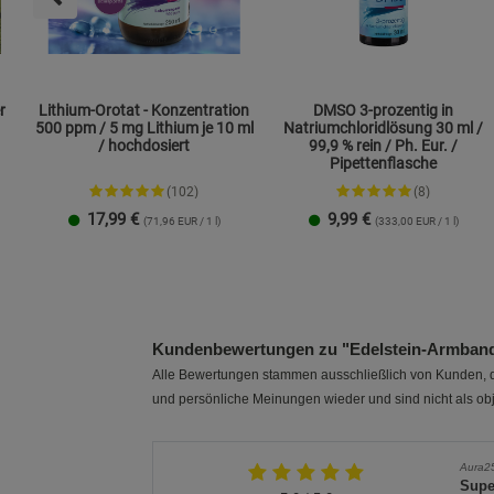
r
Lithium-Orotat - Konzentration
DMSO 3-prozentig in
500 ppm / 5 mg Lithium je 10 ml
Natriumchloridlösung 30 ml /
/ hochdosiert
99,9 % rein / Ph. Eur. /
Pipettenflasche
(102)
(8)
17,99
€
9,99
€
(71,96 EUR / 1 l)
(333,00 EUR / 1 l)
1 Packung
2er-Pack
Kundenbewertungen zu "Edelstein-Armban
Alle Bewertungen stammen ausschließlich von Kunden, di
und persönliche Meinungen wieder und sind nicht als obj
Aura2
Supe