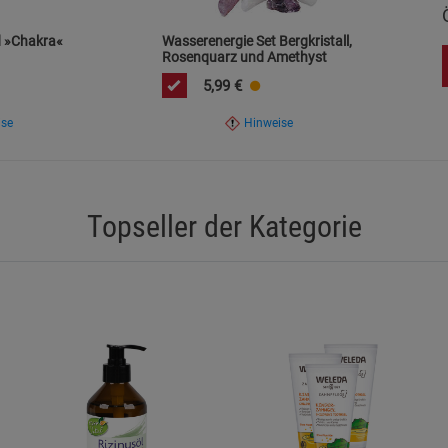
Marketing Cookies (3)
Marketing Cook
d »Chakra«
Wasserenergie Set Bergkristall,
Beschreibung Marketing Cookies
Rosenquarz und Amethyst
5,99
€
Cookie-Informationen
anzeigen
ise
Hinweise
Datenschutzerklärung
Impressum
Topseller der Kategorie