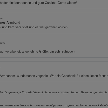
nder sind sehr schön und gute Qualität. Gerne wieder!
ein
nes Armband
llung kam sehr spät und es war geöffnet worden.
 1008
gut verarbeitet, angenehme Größe, bin sehr zufrieden.
a
 Armbänder, wunderschön verpackt. War ein Geschenk für einen lieben Mens
e das jeweilige Produkt tatsächlich bei uns erworben haben. Bewertungen durch P
 unsere Kunden – sofern sie im Bestellprozess zugestimmt haben – eine E-Mail m