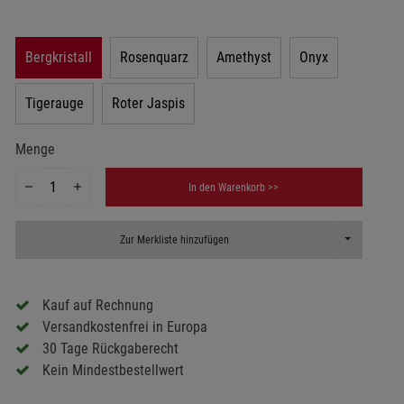
Bergkristall
Rosenquarz
Amethyst
Onyx
Tigerauge
Roter Jaspis
Menge
In den Warenkorb >>
Toggle Dropd
Zur Merkliste hinzufügen
Kauf auf Rechnung
Versandkostenfrei in Europa
30 Tage Rückgaberecht
Kein Mindestbestellwert