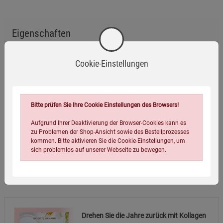
Eigenschaften
Verlag / Herausgeber:
Kopp Verlag
Cookie-Einstellungen
ISBN-13:
9783864457678
Infos:
Paperback, 176 Seiten, durchgehend farbig illustriert
Verpackungsgewicht:
260 Gramm
Bitte prüfen Sie Ihre Cookie Einstellungen des Browsers!
Verpackungsmaße (LxBxH):
17
14
1
cm
Aufgrund Ihrer Deaktivierung der Browser-Cookies kann es
zu Problemen der Shop-Ansicht sowie des Bestellprozesses
kommen. Bitte aktivieren Sie die Cookie-Einstellungen, um
sich problemlos auf unserer Webseite zu bewegen.
Wird oft zusammen bestellt:
Drehen Sie die Jahre zurück mit Kollagen