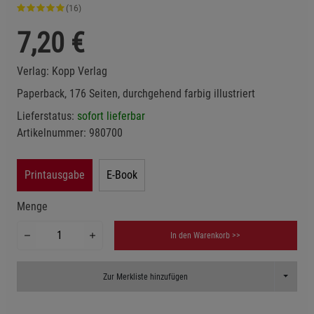
(16)
7,20
€
Verlag:
Kopp Verlag
Paperback, 176 Seiten, durchgehend farbig illustriert
Lieferstatus:
sofort lieferbar
Artikelnummer:
980700
Printausgabe
E-Book
Menge
In den Warenkorb >>
Toggle D
Zur Merkliste hinzufügen