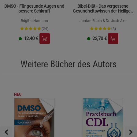
DMSO - Für gesunde Augen und
Bibel-Diät - Das vergessene
bessere Sehkraft
Gesundheitswissen der Heiligen
Schrift
Brigitte Hamann
Jordan Rubin & Dr. Josh Axe
(24)
(5)
12,40
€
22,70
€
Weitere Bücher des Autors
NEU