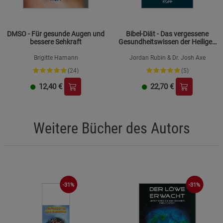
DMSO - Für gesunde Augen und
Bibel-Diät - Das vergessene
bessere Sehkraft
Gesundheitswissen der Heiligen
Schrift
Brigitte Hamann
Jordan Rubin & Dr. Josh Axe
(24)
(5)
12,40
€
22,70
€
Weitere Bücher des Autors
-31%
-31%