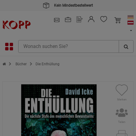
Kein Mindestbestellwert
4.91
/ 5.0 - SEHR GUT
(148.391)
Zur Startseite des Kopp Verlag Online-Shop
Bücher
Die Enthüllung
Merken
Teilen