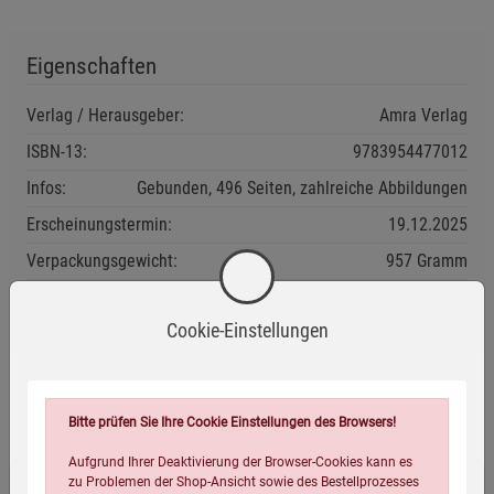
Eigenschaften
Verlag / Herausgeber:
Amra Verlag
ISBN-13:
9783954477012
Infos:
Gebunden, 496 Seiten, zahlreiche Abbildungen
Erscheinungstermin:
19.12.2025
Verpackungsgewicht:
957 Gramm
Verpackungsmaße (LxBxH):
24
17,6
4,5
cm
Cookie-Einstellungen
Wird oft zusammen bestellt:
Bitte prüfen Sie Ihre Cookie Einstellungen des Browsers!
Aufgrund Ihrer Deaktivierung der Browser-Cookies kann es
zu Problemen der Shop-Ansicht sowie des Bestellprozesses