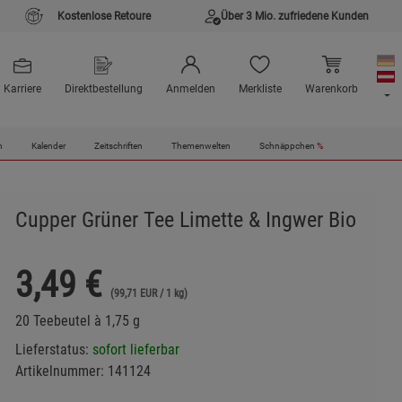
Kostenlose Retoure
Über 3 Mio. zufriedene Kunden
Karriere
Direktbestellung
Anmelden
Merkliste
Warenkorb
n
Kalender
Zeitschriften
Themenwelten
Schnäppchen
%
Cupper Grüner Tee Limette & Ingwer Bio
3,49
€
(99,71 EUR / 1 kg)
20 Teebeutel à 1,75 g
Lieferstatus:
sofort lieferbar
Artikelnummer:
141124