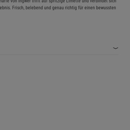
ärfe von Ingwer trifft auf spritzige Limette und verbindet sich
is. Frisch, belebend und genau richtig für einen bewussten