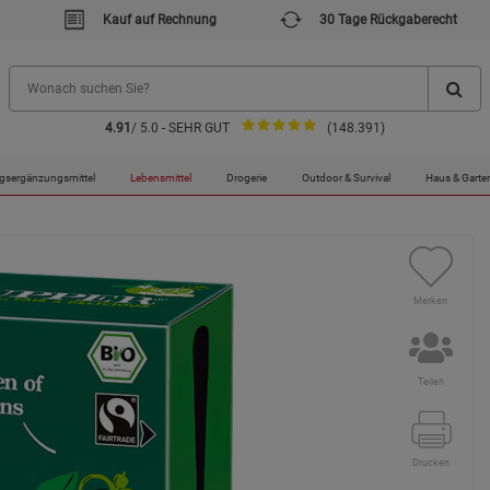
Kauf auf Rechnung
30 Tage Rückgaberecht
4.91
/ 5.0 - SEHR GUT
(148.391)
gsergänzungsmittel
Lebensmittel
Drogerie
Outdoor & Survival
Haus & Garte
Merken
Teilen
Drucken