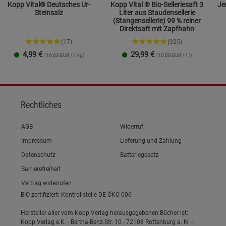
Kopp Vital® Deutsches Ur-
Kopp Vital ® Bio-Selleriesaft 3
Jents
Steinsalz
Liter aus Staudensellerie
(Stangensellerie) 99 % reiner
Direktsaft mit Zapfhahn
(17)
(325)
4,99
€
29,99
€
(16,63 EUR / 1 kg)
(10,00 EUR / 1 l)
Streudose
Nachfüllbeutel
2er-Set
Rechtliches
Link zum/zur
AGB
Widerruf
Link zum/zur
Impressum
Lieferung und Zahlung
Link zum/zur
Datenschutz
Batteriegesetz
Link zum/zur
Barrierefreiheit
Vertrag widerrufen
BIO-zertifiziert: Kontrollstelle DE-ÖKO-006
Hersteller aller vom Kopp Verlag herausgegebenen Bücher ist:
Kopp Verlag e.K. - Bertha-Benz-Str. 10 - 72108 Rottenburg a. N. -