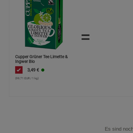
=
Cupper Grüner Tee Limette &
Ingwer Bio
3,49
€
(99,71 EUR / 1 kg)
Es sind noch