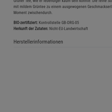
Grüner Tee, wie er lebendiger kaum sein könnte: Die feine Sch
mit mildem Grüntee zu einem ausgewogenen Geschmackserlebn
Moment zwischendurch.
BIO-zertifiziert:
Kontrollstelle GB-ORG-05
Herkunft der Zutaten:
Nicht-EU-Landwirtschaft
Herstellerinformationen