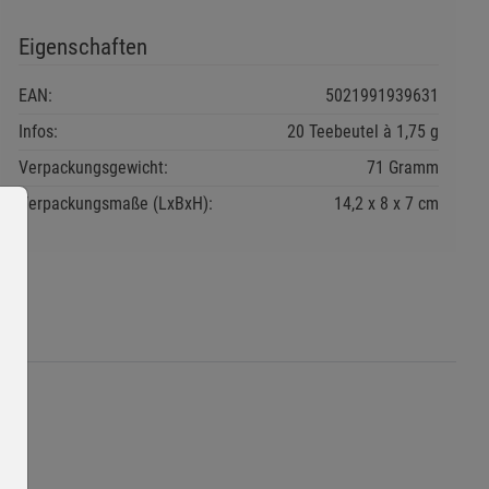
Eigenschaften
EAN:
5021991939631
Infos:
20 Teebeutel à 1,75 g
Verpackungsgewicht:
71 Gramm
Verpackungsmaße (LxBxH):
14,2
8
7
cm