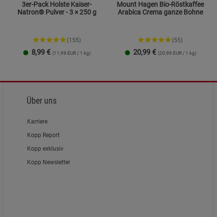
3er-Pack Holste Kaiser-
Mount Hagen Bio-Röstkaffee
Natron® Pulver - 3 × 250 g
Arabica Crema ganze Bohne
(155)
(55)
8,99
€
20,99
€
(11,99 EUR / 1 kg)
(20,99 EUR / 1 kg)
Über uns
Karriere
Kopp Report
Kopp exklusiv
Kopp Newsletter