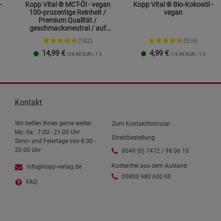
-
Kopp Vital ® MCT-Öl - vegan
Kopp Vital ® Bio-Kokosöl -
100-prozentige Reinheit /
vegan
Premium Qualität /
geschmacksneutral / auf
Kokosölbasis
(182)
(516)
14,99
€
4,99
€
(29,98 EUR / 1 l)
(19,96 EUR / 1 l)
250 ml
1 Liter
Kontakt
Wir helfen Ihnen gerne weiter.
Zum Kontaktformular
Mo.-Sa.: 7.00 - 21.00 Uhr
Direktbestellung
Sonn- und Feiertage von 8.00 -
20.00 Uhr
0049 (0) 7472 / 98 06 10
Kostenfrei aus dem Ausland
info@kopp-verlag.de
00800 980 600 00
FAQ