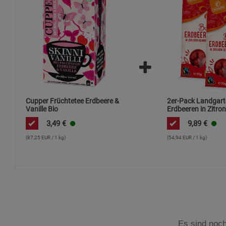
Cupper Früchtetee Erdbeere &
2er-Pack Landgart
Vanille Bio
Erdbeeren in Zitron
Schokolade
3,49
€
9,89
€
(87,25 EUR / 1 kg)
(54,94 EUR / 1 kg)
Es sind noch