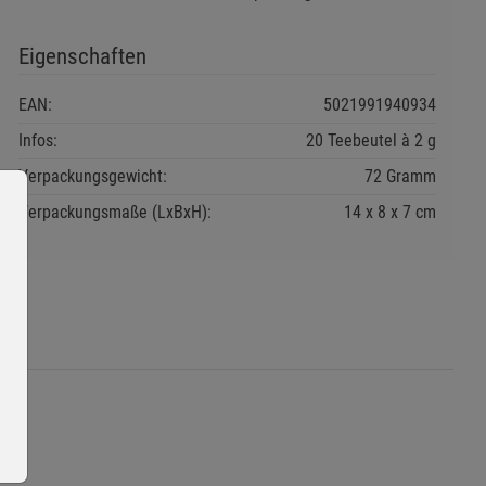
Eigenschaften
EAN:
5021991940934
Infos:
20 Teebeutel à 2 g
Verpackungsgewicht:
72 Gramm
Verpackungsmaße (LxBxH):
14
8
7
cm