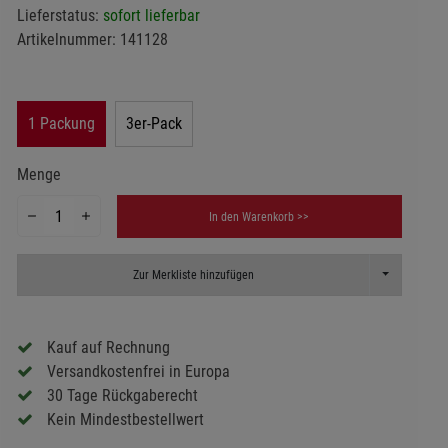
Lieferstatus:
sofort lieferbar
Artikelnummer:
141128
1 Packung
3er-Pack
Menge
In den Warenkorb >>
Toggle Dropd
Zur Merkliste hinzufügen
Kauf auf Rechnung
Versandkostenfrei in Europa
30 Tage Rückgaberecht
Kein Mindestbestellwert