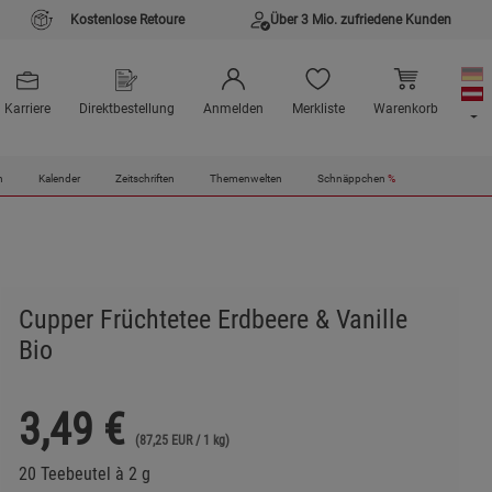
Kostenlose Retoure
Über 3 Mio. zufriedene Kunden
Karriere
Direktbestellung
Anmelden
Merkliste
Warenkorb
n
Kalender
Zeitschriften
Themenwelten
Schnäppchen
%
Cupper Früchtetee Erdbeere & Vanille
Bio
3,49
€
(87,25 EUR / 1 kg)
20 Teebeutel à 2 g