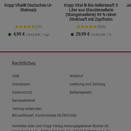
Kopp Vital® Deutsches Ur-
Kopp Vital ® Bio-Selleriesaft 3
Jents
Steinsalz
Liter aus Staudensellerie
(Stangensellerie) 99 % reiner
Direktsaft mit Zapfhahn
(17)
(325)
4,99
€
29,99
€
(16,63 EUR / 1 kg)
(10,00 EUR / 1 l)
Streudose
Nachfüllbeutel
2er-Set
Rechtliches
Link zum/zur
AGB
Widerruf
Link zum/zur
Impressum
Lieferung und Zahlung
Link zum/zur
Datenschutz
Batteriegesetz
Link zum/zur
Barrierefreiheit
Vertrag widerrufen
BIO-zertifiziert: Kontrollstelle DE-ÖKO-006
Hersteller aller vom Kopp Verlag herausgegebenen Bücher ist: