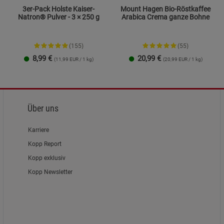
3er-Pack Holste Kaiser-
Mount Hagen Bio-Röstkaffee
Natron® Pulver - 3 × 250 g
Arabica Crema ganze Bohne
(155)
(55)
8,99
€
20,99
€
(11,99 EUR / 1 kg)
(20,99 EUR / 1 kg)
Über uns
Karriere
Kopp Report
Kopp exklusiv
Kopp Newsletter