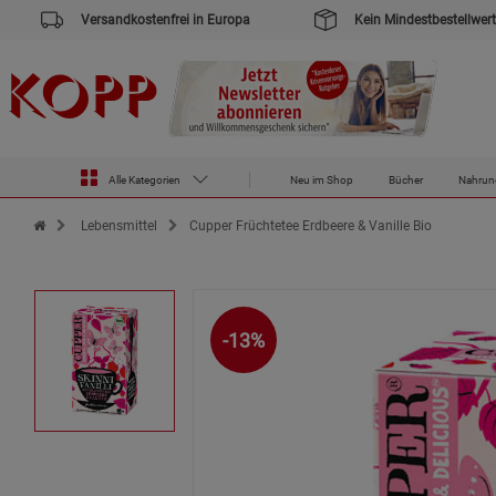
Versandkostenfrei in Europa
Kein Mindestbestellwert
Alle Kategorien
Neu im Shop
Bücher
Nahrun
Zur Startseite des Kopp Verlag Online-Shop
Lebensmittel
Cupper Früchtetee Erdbeere & Vanille Bio
-13%