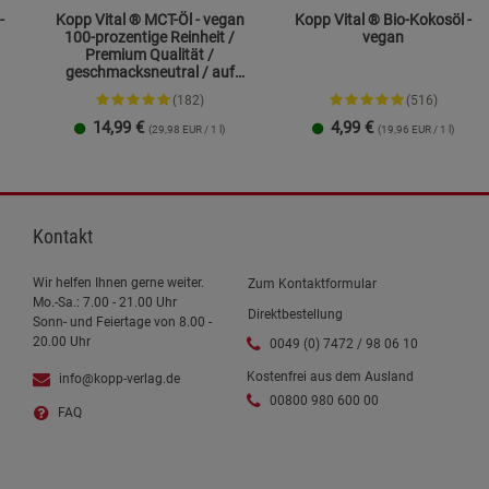
-
Kopp Vital ® MCT-Öl - vegan
Kopp Vital ® Bio-Kokosöl -
100-prozentige Reinheit /
vegan
Premium Qualität /
geschmacksneutral / auf
Kokosölbasis
(182)
(516)
14,99
€
4,99
€
(29,98 EUR / 1 l)
(19,96 EUR / 1 l)
250 ml
1 Liter
Kontakt
Wir helfen Ihnen gerne weiter.
Zum Kontaktformular
Mo.-Sa.: 7.00 - 21.00 Uhr
Direktbestellung
Sonn- und Feiertage von 8.00 -
20.00 Uhr
0049 (0) 7472 / 98 06 10
Kostenfrei aus dem Ausland
info@kopp-verlag.de
00800 980 600 00
FAQ