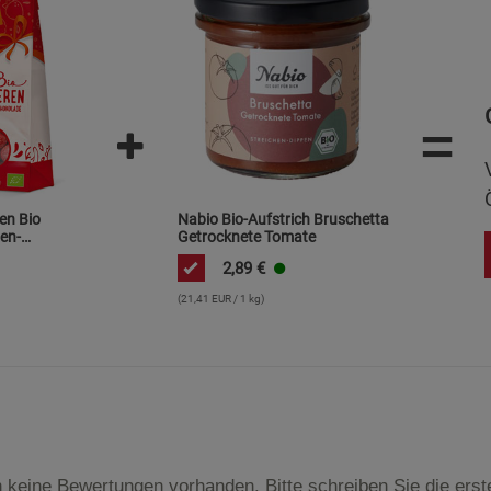
Cookie-Informationen
anzeigen
Datenschutzerklärung
Impressum
=
en Bio
Nabio Bio-Aufstrich Bruschetta
en-
Getrocknete Tomate
2,89
€
(21,41 EUR / 1 kg)
 keine Bewertungen vorhanden. Bitte schreiben Sie die ers