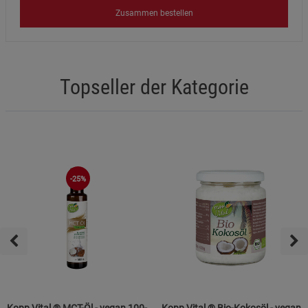
Zusammen bestellen
Topseller der Kategorie
-25%
Kopp Vital ® MCT-Öl - vegan 100-
Kopp Vital ® Bio-Kokosöl - vegan