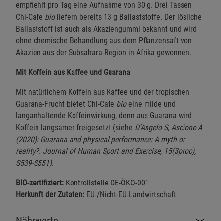
empfiehlt pro Tag eine Aufnahme von 30 g. Drei Tassen
Chi-Cafe
bio
liefern bereits 13 g Ballaststoffe. Der lösliche
Ballaststoff ist auch als Akaziengummi bekannt und wird
ohne chemische Behandlung aus dem Pflanzensaft von
Akazien aus der Subsahara-Region in Afrika gewonnen.
Mit Koffein aus Kaffee und Guarana
Mit natürlichem Koffein aus Kaffee und der tropischen
Guarana-Frucht bietet Chi-Cafe
bio
eine milde und
langanhaltende Koffeinwirkung, denn aus Guarana wird
Koffein langsamer freigesetzt (siehe
D'Angelo S, Ascione A
(2020): Guarana and physical performance: A myth or
reality?. Journal of Human Sport and Exercise, 15(3proc),
S539-S551)
.
BIO-zertifiziert:
Kontrollstelle DE-ÖKO-001
Herkunft der Zutaten:
EU-/Nicht-EU-Landwirtschaft
Nährwerte