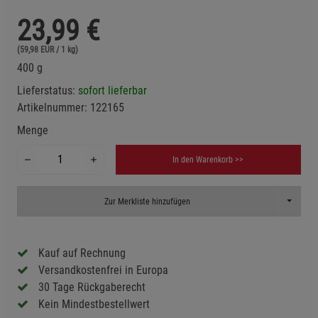
23,99
€
(59,98 EUR / 1 kg)
400 g
Lieferstatus:
sofort lieferbar
Artikelnummer:
122165
Menge
In den Warenkorb >>
Toggle D
Zur Merkliste hinzufügen
Kauf auf Rechnung
Versandkostenfrei in Europa
30 Tage Rückgaberecht
Kein Mindestbestellwert