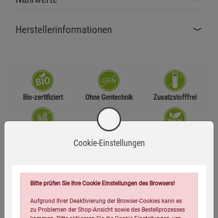
Herstellerinformationen
Bio-zertifiziert
Ohne Gentechnik
Zusatzstofffrei
Glutenfrei
Laktosefrei
Vegan
Cookie-Einstellungen
Zutaten
Bitte prüfen Sie Ihre Cookie Einstellungen des Browsers!
Akaziengummi* (75 %, löslicher Ballaststoff), löslicher,
gefriergetrockneter Kaffee*(20 %), natürliches Aroma (mit
Aufgrund Ihrer Deaktivierung der Browser-Cookies kann es
zu Problemen der Shop-Ansicht sowie des Bestellprozesses
Reishi- Extrakt), Guarana-Extrakt* (1,5 %), Ginseng-Extrakt*