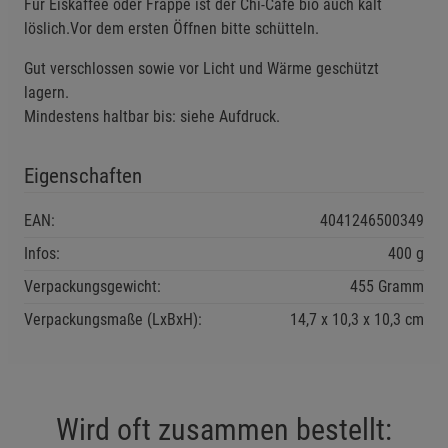
Für Eiskaffee oder Frappé ist der Chi-Cafe bio auch kalt
Beschreibung Statistik Cookies
löslich.Vor dem ersten Öffnen bitte schütteln.
Cookie-Informationen
anzeigen
Gut verschlossen sowie vor Licht und Wärme geschützt
lagern.
Marketing Cookies (3)
Marketing Cookies
Mindestens haltbar bis: siehe Aufdruck.
Beschreibung Marketing Cookies
Eigenschaften
Cookie-Informationen
anzeigen
EAN:
4041246500349
Datenschutzerklärung
Impressum
Infos:
400 g
Verpackungsgewicht:
455 Gramm
Verpackungsmaße (LxBxH):
14,7
10,3
10,3
cm
Wird oft zusammen bestellt: