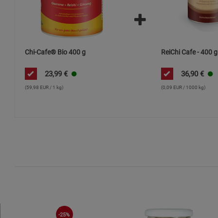
Chi-Cafe® Bio 400 g
ReiChi Cafe - 400 g
23,99
€
36,90
€
(59,98 EUR / 1 kg)
(0,09 EUR / 1000 kg)
-25%