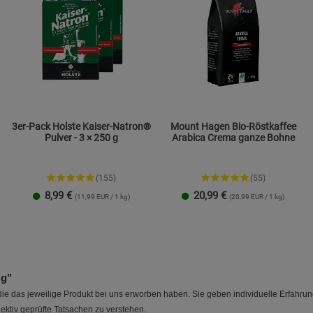
3er-Pack Holste Kaiser-Natron®
Mount Hagen Bio-Röstkaffee
Pulver - 3 × 250 g
Arabica Crema ganze Bohne
(155)
(55)
8,99
€
20,99
€
(11,99 EUR / 1 kg)
(20,99 EUR / 1 kg)
 g"
e das jeweilige Produkt bei uns erworben haben. Sie geben individuelle Erfahru
ektiv geprüfte Tatsachen zu verstehen.