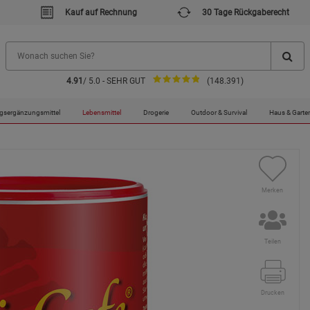
Kauf auf Rechnung
30 Tage Rückgaberecht
4.91
/ 5.0 - SEHR GUT
(148.391)
gsergänzungsmittel
Lebensmittel
Drogerie
Outdoor & Survival
Haus & Garte
Merken
Teilen
Drucken