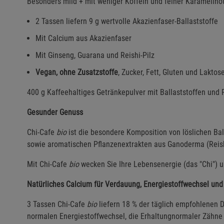
Besonders mild + mit weniger Koffein und feiner Karamellno
2 Tassen liefern 9 g wertvolle Akazienfaser-Ballaststoffe
Mit Calcium aus Akazienfaser
Mit Ginseng, Guarana und Reishi-Pilz
Vegan, ohne Zusatzstoffe
, Zucker, Fett, Gluten und Laktos
400 g Kaffeehaltiges Getränkepulver mit Ballaststoffen und 
Gesunder Genuss
Chi-Cafe
bio
ist die besondere Komposition von löslichen Bal
sowie aromatischen Pflanzenextrakten aus Ganoderma (Reish
Mit Chi-Cafe
bio
wecken Sie Ihre Lebensenergie (das "Chi") u
Natürliches Calcium für Verdauung, Energiestoffwechsel un
3 Tassen Chi-Cafe
bio
liefern 18 % der täglich empfohlenen D
normalen Energiestoffwechsel, die Erhaltungnormaler Zähne