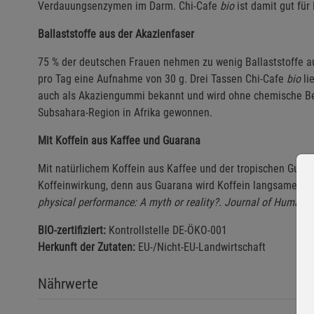
Verdauungsenzymen im Darm. Chi-Cafe
bio
ist damit gut fü
Ballaststoffe aus der Akazienfaser
75 % der deutschen Frauen nehmen zu wenig Ballaststoffe au
pro Tag eine Aufnahme von 30 g. Drei Tassen Chi-Cafe
bio
lie
auch als Akaziengummi bekannt und wird ohne chemische Be
Subsahara-Region in Afrika gewonnen.
Mit Koffein aus Kaffee und Guarana
Mit natürlichem Koffein aus Kaffee und der tropischen Guara
Koffeinwirkung, denn aus Guarana wird Koffein langsamer fr
physical performance: A myth or reality?. Journal of Human S
BIO-zertifiziert:
Kontrollstelle DE-ÖKO-001
Herkunft der Zutaten:
EU-/Nicht-EU-Landwirtschaft
Nährwerte