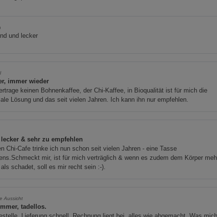
a
nd und lecker
l
r, immer wieder
ertrage keinen Bohnenkaffee, der Chi-Kaffee, in Bioqualität ist für mich die
ale Lösung und das seit vielen Jahren. Ich kann ihn nur empfehlen.
 lecker & sehr zu empfehlen
n Chi-Cafe trinke ich nun schon seit vielen Jahren - eine Tasse
ens.Schmeckt mir, ist für mich verträglich & wenn es zudem dem Körper meh
 als schadet, soll es mir recht sein :-).
e Aussicht
immer, tadellos.
estelle, Lieferung schnell, Rechnung liegt bei, alles wie abgemacht. Was mic