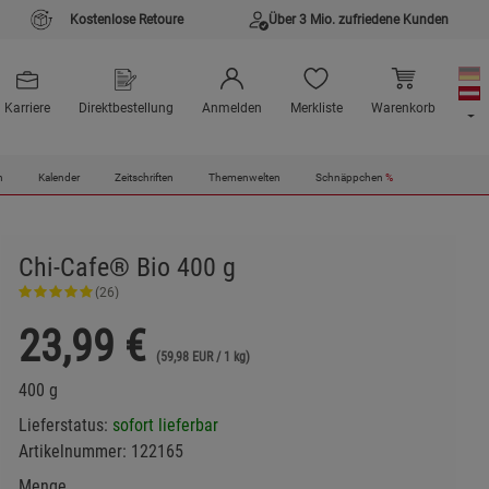
Kostenlose Retoure
Über 3 Mio. zufriedene Kunden
Karriere
Direktbestellung
Anmelden
Merkliste
Warenkorb
n
Kalender
Zeitschriften
Themenwelten
Schnäppchen
%
Chi-Cafe® Bio 400 g
(26)
23,99
€
(59,98 EUR / 1 kg)
400 g
Lieferstatus:
sofort lieferbar
Artikelnummer:
122165
Menge