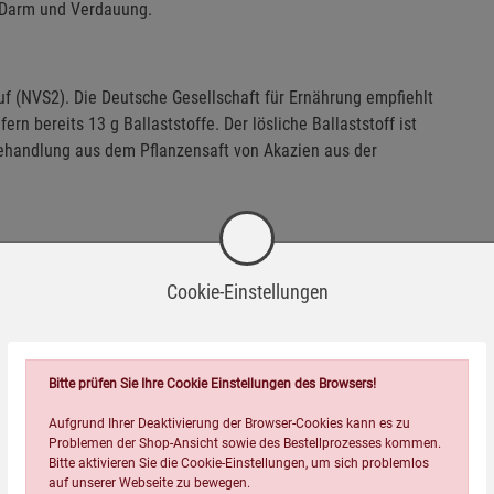
r Darm und Verdauung.
f (NVS2). Die Deutsche Gesellschaft für Ernährung empfiehlt
fern bereits 13 g Ballaststoffe. Der lösliche Ballaststoff ist
handlung aus dem Pflanzensaft von Akazien aus der
na-Frucht bietet Chi-Cafe
bio
eine milde und langanhaltende
Cookie-Einstellungen
eigesetzt (siehe
D'Angelo S, Ascione A (2020): Guarana and
port and Exercise, 15(3proc), S539-S551)
.
Bitte prüfen Sie Ihre Cookie Einstellungen des Browsers!
Aufgrund Ihrer Deaktivierung der Browser-Cookies kann es zu
Problemen der Shop-Ansicht sowie des Bestellprozesses kommen.
Bitte aktivieren Sie die Cookie-Einstellungen, um sich problemlos
auf unserer Webseite zu bewegen.