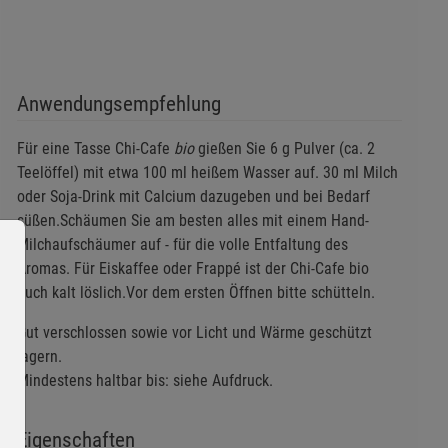
Anwendungsempfehlung
Für eine Tasse Chi-Cafe
bio
gießen Sie 6 g Pulver (ca. 2
Teelöffel) mit etwa 100 ml heißem Wasser auf. 30 ml Milch
oder Soja-Drink mit Calcium dazugeben und bei Bedarf
süßen.Schäumen Sie am besten alles mit einem Hand-
Milchaufschäumer auf - für die volle Entfaltung des
Aromas. Für Eiskaffee oder Frappé ist der Chi-Cafe bio
auch kalt löslich.Vor dem ersten Öffnen bitte schütteln.
Gut verschlossen sowie vor Licht und Wärme geschützt
lagern.
Mindestens haltbar bis: siehe Aufdruck.
Eigenschaften