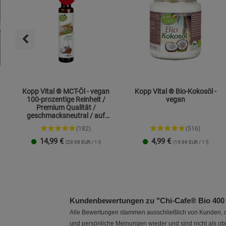
Kopp Vital ® MCT-Öl - vegan
Kopp Vital ® Bio-Kokosöl -
100-prozentige Reinheit /
vegan
Premium Qualität /
geschmacksneutral / auf
Kokosölbasis
(182)
(516)
14,99
€
4,99
€
(29,98 EUR / 1 l)
(19,96 EUR / 1 l)
250 ml
1 Liter
Kundenbewertungen zu "Chi-Cafe® Bio 400
Alle Bewertungen stammen ausschließlich von Kunden, di
und persönliche Meinungen wieder und sind nicht als obj