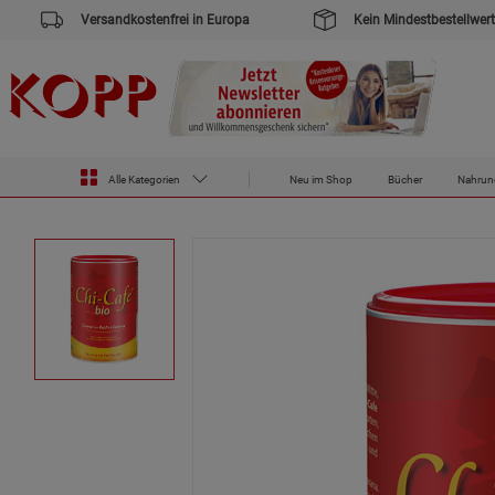
Versandkostenfrei in Europa
Kein Mindestbestellwert
Zur Startseite des Kopp Verlag Online-Shop
Lebensmittel
Chi-Cafe® Bio 400 g
Alle Kategorien
Neu im Shop
Bücher
Nahrun