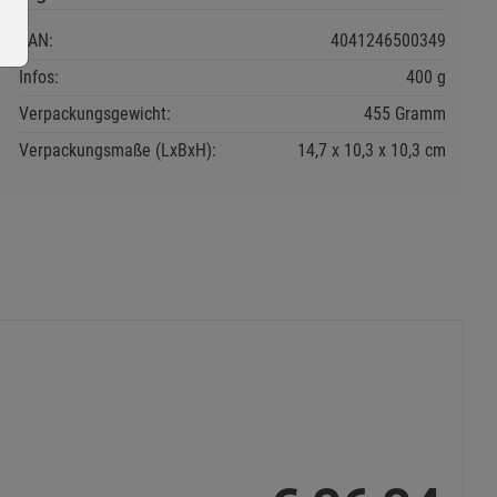
EAN:
4041246500349
Infos:
400 g
Verpackungsgewicht:
455 Gramm
Verpackungsmaße (LxBxH):
14,7
10,3
10,3
cm
ie Gruppe
s