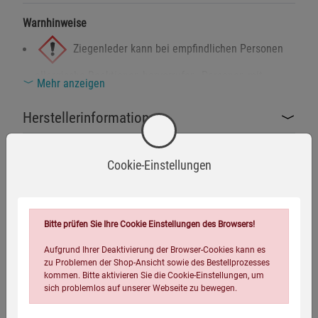
Warnhinweise
Ziegenleder kann bei empfindlichen Personen
allergische Reaktionen hervorrufen. Personen mit
Mehr anzeigen
empfindlicher Haut sollten den direkten Kontakt
vermeiden.
Herstellerinformationen
Die Druckknopflasche enthält Metallteile, die bei
Beschädigung scharfe Kanten aufweisen können.
Cookie-Einstellungen
Vorsicht beim Gebrauch.
Eigenschaften
Sicherheitshinweise
Bewahren Sie die Handschuhe außerhalb der Reichweite
EAN:
4046872346446
Bitte prüfen Sie Ihre Cookie Einstellungen des Browsers!
von Kindern auf.
Infos:
Obermaterial: 100% Ziegenleder, Futter: 50%
Aufgrund Ihrer Deaktivierung der Browser-Cookies kann es
Verwenden Sie die Handschuhe nur für den
Baumwolle, 50% Polyester
zu Problemen der Shop-Ansicht sowie des Bestellprozesses
vorgesehenen Zweck und prüfen Sie vor jeder
kommen. Bitte aktivieren Sie die Cookie-Einstellungen, um
Verpackungsgewicht:
150 Gramm
Verwendung auf sichtbare Beschädigungen.
sich problemlos auf unserer Webseite zu bewegen.
Verpackungsmaße (LxBxH):
28,5
15,5
4
cm
Kontakt mit Chemikalien oder scharfen Gegenständen