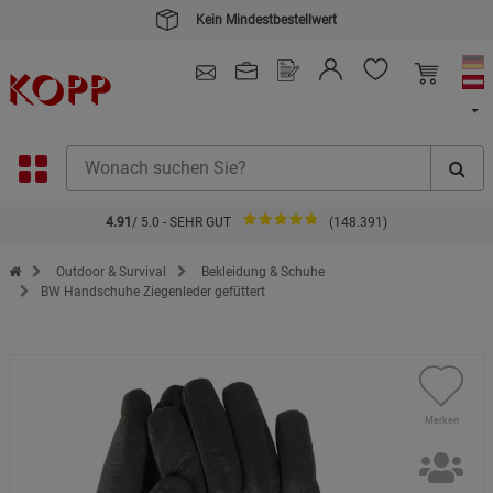
Kein Mindestbestellwert
4.91
/ 5.0 - SEHR GUT
(148.391)
Zur Startseite des Kopp Verlag Online-Shop
Outdoor & Survival
Bekleidung & Schuhe
BW Handschuhe Ziegenleder gefüttert
Merken