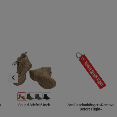
®
Squad Stiefel 5 Inch
Schlüsselanhänger »Remove
Before Flight«