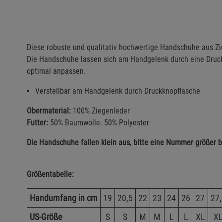
Diese robuste und qualitativ hochwertige Handschuhe aus 
Die Handschuhe lassen sich am Handgelenk durch eine Druc
optimal anpassen.
Verstellbar am Handgelenk durch Druckknopflasche
Obermaterial:
100% Ziegenleder
Futter:
50% Baumwolle. 50% Polyester
Die Handschuhe fallen klein aus, bitte eine Nummer größer b
Größentabelle:
Handumfang in cm
19
20,5
22
23
24
26
27
27
US-Größe
S
S
M
M
L
L
XL
X