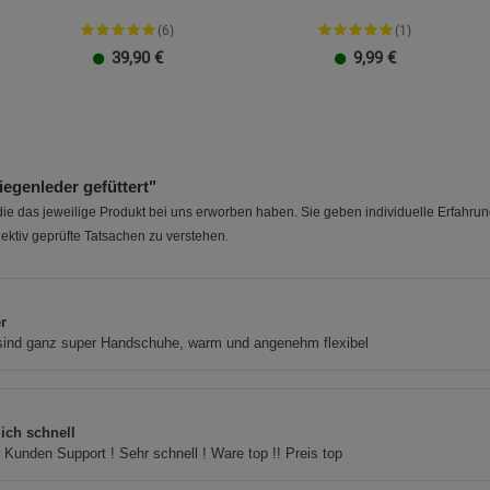
(6)
(1)
39,90
€
9,99
€
genleder gefüttert"
e das jeweilige Produkt bei uns erworben haben. Sie geben individuelle Erfahru
ektiv geprüfte Tatsachen zu verstehen.
r
sind ganz super Handschuhe, warm und angenehm flexibel
lich schnell
r Kunden Support ! Sehr schnell ! Ware top !! Preis top