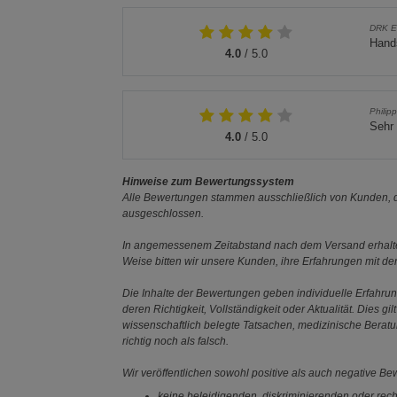
DRK E
Hand
4.0
/ 5.0
Philip
Sehr 
4.0
/ 5.0
Hinweise zum Bewertungssystem
Alle Bewertungen stammen ausschließlich von Kunden, di
ausgeschlossen.
In angemessenem Zeitabstand nach dem Versand erhalten
Weise bitten wir unsere Kunden, ihre Erfahrungen mit d
Die Inhalte der Bewertungen geben individuelle Erfahr
deren Richtigkeit, Vollständigkeit oder Aktualität. Die
wissenschaftlich belegte Tatsachen, medizinische Berat
richtig noch als falsch.
Wir veröffentlichen sowohl positive als auch negative B
keine beleidigenden, diskriminierenden oder rech