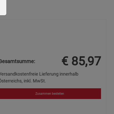
ie Gruppe
€
85,97
Gesamtsumme:
Versandkostenfreie Lieferung innerhalb
Österreichs, inkl. MwSt.
s
Zusammen bestellen