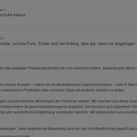
gon
schuhe klasse
p53
solide, schöne Form. Etwas steif am Anfang, aber gut, wenn sie eingetragen 
e das jeweilige Produkt tatsächlich bei uns erworben haben. Bewertungen durch P
 unsere Kunden – sofern sie im Bestellprozess zugestimmt haben – eine E-Mail m
en erworbenen Produkten oder unserem Shop mit anderen Käufern zu teilen.
ungen und persönliche Meinungen der Verfasser wieder. Wir machen uns diese Au
s gilt insbesondere für gesundheitsbezogene Angaben: Sie beruhen auf subjektiven 
ung oder verbindliche Empfehlung verstanden werden. Wir distanzieren uns ausdr
ewertungen. Jede eingehende Bewertung wird vor der Veröffentlichung geprüft und n
tswidrigen Inhalte,