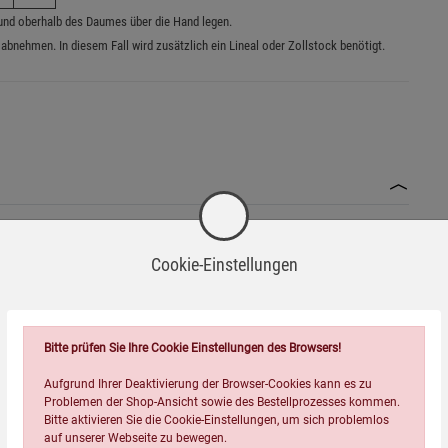
nd oberhalb des Daumes über die Hand legen.
bnehmen. In diesem Fall wird zusätzlich ein Lineal oder Zollstock benötigt.
Cookie-Einstellungen
rgische Reaktionen hervorrufen. Personen mit empfindlicher
digung scharfe Kanten aufweisen können. Vorsicht beim
Bitte prüfen Sie Ihre Cookie Einstellungen des Browsers!
Aufgrund Ihrer Deaktivierung der Browser-Cookies kann es zu
Problemen der Shop-Ansicht sowie des Bestellprozesses kommen.
Bitte aktivieren Sie die Cookie-Einstellungen, um sich problemlos
on Kindern auf.
auf unserer Webseite zu bewegen.