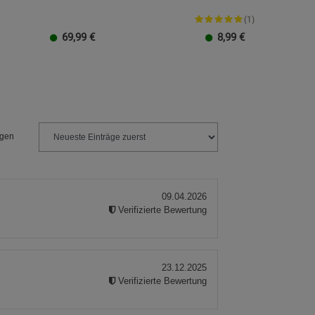
(1)
69,99
€
8,99
€
Größe M
Größe L
Größe XL
Größe XXL
Klein
Groß
ngen
09.04.2026
Verifizierte Bewertung
23.12.2025
Verifizierte Bewertung