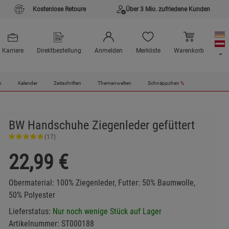
Kostenlose Retoure
Über 3 Mio. zufriedene Kunden
Karriere
Direktbestellung
Anmelden
Merkliste
Warenkorb
n
Kalender
Zeitschriften
Themenwelten
Schnäppchen
%
BW Handschuhe Ziegenleder gefüttert
(17)
22,99
€
Obermaterial: 100% Ziegenleder, Futter: 50% Baumwolle,
50% Polyester
Lieferstatus:
Nur noch wenige Stück auf Lager
Artikelnummer:
ST000188