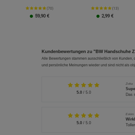
(70)
(13)
59,90
€
2,99
€
Größe XXL
Gr. 38
Gr. 39
Größe 3XL
Gr. 40
Gr. 41
Gr. 42
Gr. 43
Gr. 44
Gr. 45
Gr. 46
Gr. 47
Kundenbewertungen zu "BW Handschuhe Zie
Alle Bewertungen stammen ausschließlich von Kunden, di
und persönliche Meinungen wieder und sind nicht als obj
Zvika
Supe
5.0
/ 5.0
Das 
Eskim
Wirk
5.0
/ 5.0
Tolle