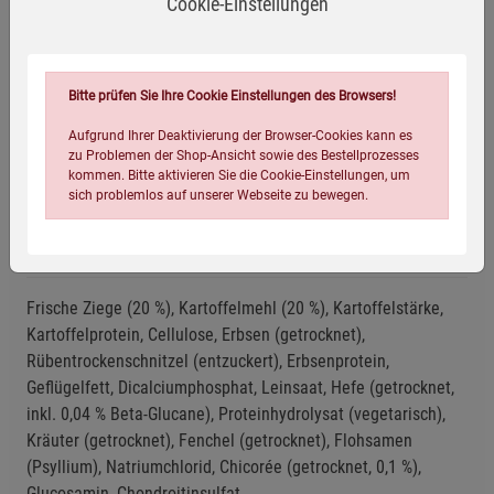
Cookie-Einstellungen
Herstellerinformationen
Bitte prüfen Sie Ihre Cookie Einstellungen des Browsers!
Aufgrund Ihrer Deaktivierung der Browser-Cookies kann es
zu Problemen der Shop-Ansicht sowie des Bestellprozesses
kommen. Bitte aktivieren Sie die Cookie-Einstellungen, um
Glutenfrei
sich problemlos auf unserer Webseite zu bewegen.
Zutaten
Frische Ziege (20 %), Kartoffelmehl (20 %), Kartoffelstärke,
Kartoffelprotein, Cellulose, Erbsen (getrocknet),
Rübentrockenschnitzel (entzuckert), Erbsenprotein,
Geflügelfett, Dicalciumphosphat, Leinsaat, Hefe (getrocknet,
Einstellungen speichern für die Gruppe
Einstellungen speichern für die Gruppe
inkl. 0,04 % Beta-Glucane), Proteinhydrolysat (vegetarisch),
Kräuter (getrocknet), Fenchel (getrocknet), Flohsamen
Einstellungen speichern für die Gruppe
Zurück
Einwilligung nicht erteilen
(Psyllium), Natriumchlorid, Chicorée (getrocknet, 0,1 %),
Glucosamin, Chondroitinsulfat.