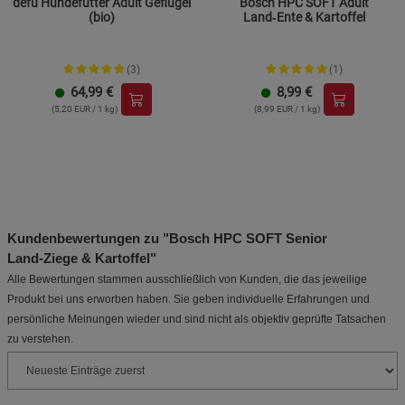
defu Hundefutter Adult Geflügel
Bosch HPC SOFT Adult
(bio)
Land‑Ente & Kartoffel
(3)
(1)
64,99
€
8,99
€
(5,20 EUR / 1 kg)
(8,99 EUR / 1 kg)
Kundenbewertungen zu "Bosch HPC SOFT Senior
Land‑Ziege & Kartoffel"
Alle Bewertungen stammen ausschließlich von Kunden, die das jeweilige
Produkt bei uns erworben haben. Sie geben individuelle Erfahrungen und
persönliche Meinungen wieder und sind nicht als objektiv geprüfte Tatsachen
zu verstehen.