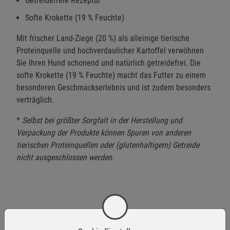
Getreidefreie Rezeptur*
Softe Krokette (19 % Feuchte)
Mit frischer Land-Ziege (20 %) als alleinige tierische
Proteinquelle und hochverdaulicher Kartoffel verwöhnen
Sie Ihren Hund schonend und natürlich getreidefrei. Die
softe Krokette (19 % Feuchte) macht das Futter zu einem
besonderen Geschmackserlebnis und ist zudem besonders
verträglich.
*
Selbst bei größter Sorgfalt in der Herstellung und
Verpackung der Produkte können Spuren von anderen
tierischen Proteinquellen oder (glutenhaltigem) Getreide
nicht ausgeschlossen werden.
Zusammensetzung