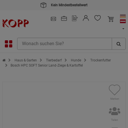
Kein Mindestbestellwert
4.91
/ 5.0 - SEHR GUT
(148.391)
Zur Startseite des Kopp Verlag Online-Shop
Haus & Garten
Tierbedarf
Hunde
Trockenfutter
Bosch HPC SOFT Senior Land‑Ziege & Kartoffel
Merken
Teilen