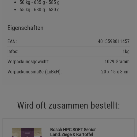
50 kg - 635 g - 585 g
55 kg - 680 g - 630 g
Eigenschaften
EAN:
4015598011457
Infos:
1kg
Verpackungsgewicht:
1029 Gramm
Verpackungsmaße (LxBxH):
20
15
8
cm
Wird oft zusammen bestellt:
Bosch HPC SOFT Senior
Land‑Ziege & Kartoffel