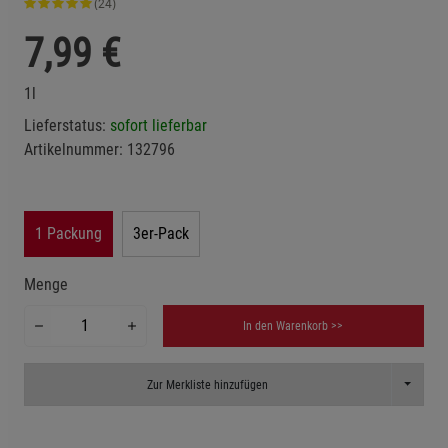
(24)
7,99
€
1l
Lieferstatus:
sofort lieferbar
Artikelnummer:
132796
1 Packung
3er-Pack
Menge
In den Warenkorb >>
Toggle D
Zur Merkliste hinzufügen