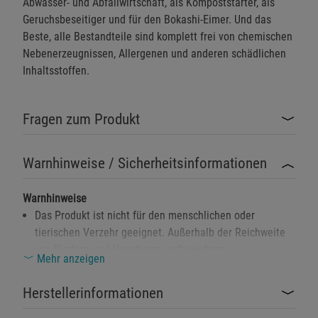
Abwasser- und Abfallwirtschaft, als Kompoststarter, als
Geruchsbeseitiger und für den Bokashi-Eimer. Und das
Beste, alle Bestandteile sind komplett frei von chemischen
Nebenerzeugnissen, Allergenen und anderen schädlichen
Inhaltsstoffen.
Fragen zum Produkt
Warnhinweise / Sicherheitsinformationen
Warnhinweise
Das Produkt ist nicht für den menschlichen oder
tierischen Verzehr geeignet. Außerhalb der Reichweite
von Kindern und Haustieren aufbewahren.
Mehr anzeigen
Kontakt mit Augen und Schleimhäuten vermeiden. Bei
Kontakt die betroffene Stelle gründlich mit Wasser
Herstellerinformationen
ausspülen.