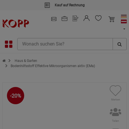
Kauf auf Rechnung
4.91
/ 5.0 - SEHR GUT
(148.391)
Zur Startseite des Kopp Verlag Online-Shop
Haus & Garten
Bodenhilfsstoff Effektive Mikroorganismen aktiv (EMa)
-20%
Merken
Teilen