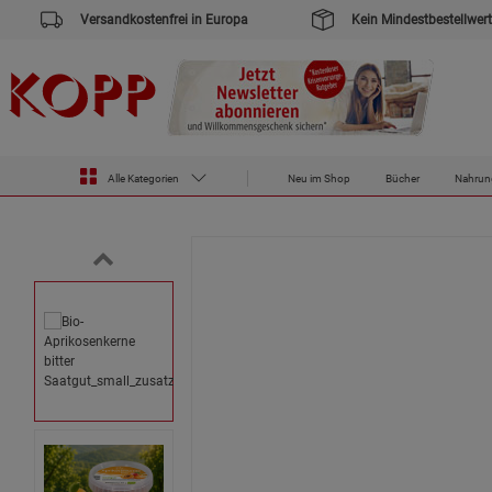
Versandkostenfrei in Europa
Kein Mindestbestellwert
Zur Startseite des Kopp Verlag Online-Shop
Haus & Garten
Garten
Saatgut
Bio-Aprikosenkerne bit
Alle Kategorien
Neu im Shop
Bücher
Nahrun