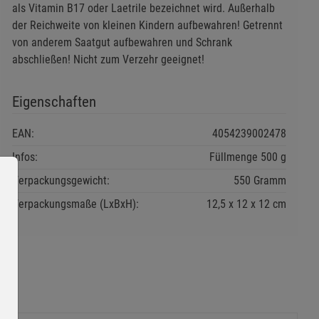
als Vitamin B17 oder Laetrile bezeichnet wird. Außerhalb
der Reichweite von kleinen Kindern aufbewahren! Getrennt
von anderem Saatgut aufbewahren und Schrank
abschließen! Nicht zum Verzehr geeignet!
Eigenschaften
EAN:
4054239002478
Infos:
Füllmenge 500 g
Verpackungsgewicht:
550 Gramm
Verpackungsmaße (LxBxH):
12,5
12
12
cm