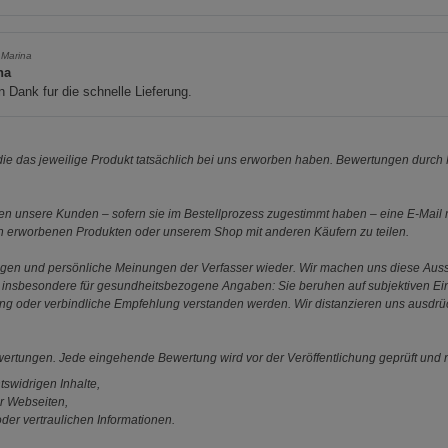
 Marina
na
n Dank fur die schnelle Lieferung.
e das jeweilige Produkt tatsächlich bei uns erworben haben. Bewertungen durch P
 unsere Kunden – sofern sie im Bestellprozess zugestimmt haben – eine E-Mail m
en erworbenen Produkten oder unserem Shop mit anderen Käufern zu teilen.
ungen und persönliche Meinungen der Verfasser wieder. Wir machen uns diese Au
s gilt insbesondere für gesundheitsbezogene Angaben: Sie beruhen auf subjektiven 
ung oder verbindliche Empfehlung verstanden werden. Wir distanzieren uns ausdr
ewertungen. Jede eingehende Bewertung wird vor der Veröffentlichung geprüft und n
tswidrigen Inhalte,
r Webseiten,
der vertraulichen Informationen.