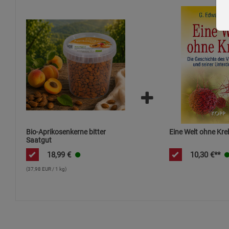
Bio-Aprikosenkerne bitter
Eine Welt ohne Kre
Saatgut
18,99
€
10,30
€**
(37,98 EUR / 1 kg)