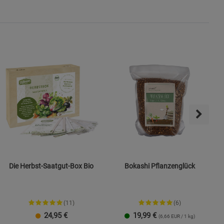
ies
Die Herbst-Saatgut-Box Bio
Bokashi Pflanzenglück
(11)
(6)
24,95
€
19,99
€
(6,66 EUR / 1 kg)