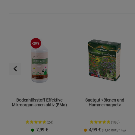
-20%
Bodenhilfsstoff Effektive
Saatgut »Bienen und
Mikroorganismen aktiv (EMa)
Hummelmagnet«
(24)
(186)
7,99
€
4,99
€
(49,90 EUR / 1 kg)