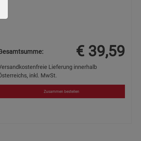
€
39,59
Gesamtsumme:
ie Gruppe
Versandkostenfreie Lieferung innerhalb
Österreichs, inkl. MwSt.
Zusammen bestellen
s