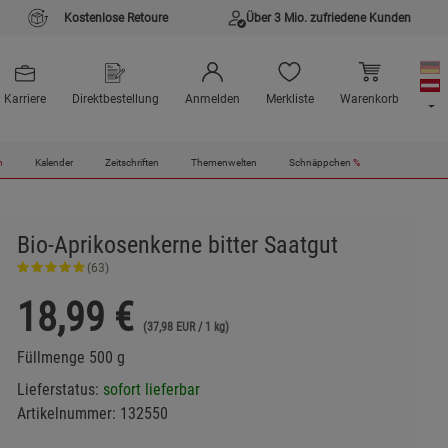
Kostenlose Retoure
Über 3 Mio. zufriedene Kunden
Karriere
Direktbestellung
Anmelden
Merkliste
Warenkorb
n
Kalender
Zeitschriften
Themenwelten
Schnäppchen
%
Bio-Aprikosenkerne bitter Saatgut
(63)
18,99
€
(37,98 EUR / 1 kg)
Füllmenge 500 g
Lieferstatus:
sofort lieferbar
Artikelnummer:
132550