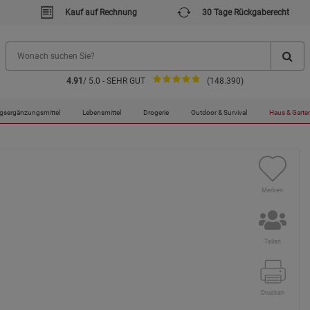
Kauf auf Rechnung
30 Tage Rückgaberecht
4.91
/ 5.0 - SEHR GUT
(148.390)
ter Saatgut
gsergänzungsmittel
Lebensmittel
Drogerie
Outdoor & Survival
Haus & Garte
Merken
Teilen
Drucken