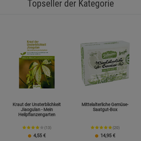
Topseller der Kategorie
Marketing Cookies (3)
Marketing Cook
Beschreibung Marketing Cookies
Cookie-Informationen
anzeigen
Datenschutzerklärung
Impressum
Kraut der Unsterblichkeit
Mittelalterliche Gemüse-
Jiaogulan - Mein
Saatgut-Box
Heilpflanzengarten
(13)
(20)
4,55
€
14,95
€