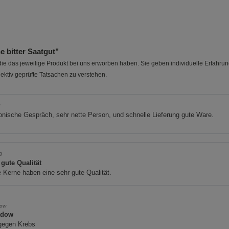
 bitter Saatgut"
e das jeweilige Produkt bei uns erworben haben. Sie geben individuelle Erfahru
ektiv geprüfte Tatsachen zu verstehen.
l
onische Gespräch, sehr nette Person, und schnelle Lieferung gute Ware.
8
 gute Qualität
 Kerne haben eine sehr gute Qualität.
ow
adow
 gegen Krebs