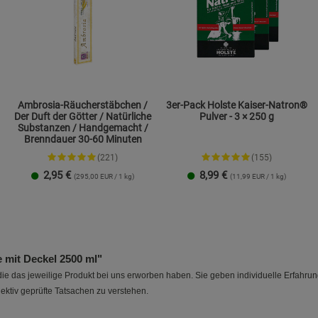
Ambrosia-Räucherstäbchen /
3er-Pack Holste Kaiser-Natron®
Der Duft der Götter / Natürliche
Pulver - 3 × 250 g
Substanzen / Handgemacht /
Brenndauer 30-60 Minuten
(221)
(155)
2,95
€
8,99
€
(295,00 EUR / 1 kg)
(11,99 EUR / 1 kg)
mit Deckel 2500 ml"
e das jeweilige Produkt bei uns erworben haben. Sie geben individuelle Erfahru
ektiv geprüfte Tatsachen zu verstehen.