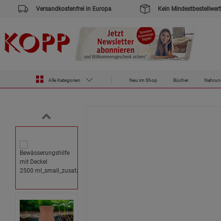
Versandkostenfrei in Europa
Kein Mindestbestellwert
Zur Startseite des Kopp Verlag Online-Shop
Haus & Garten
Bewässerungshilfe mit Deckel 2500 ml
Alle Kategorien
Neu im Shop
Bücher
Nahrun