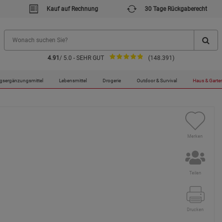
Kauf auf Rechnung
30 Tage Rückgaberecht
4.91
/ 5.0 - SEHR GUT
(148.391)
gsergänzungsmittel
Lebensmittel
Drogerie
Outdoor & Survival
Haus & Garte
Merken
Teilen
Drucken