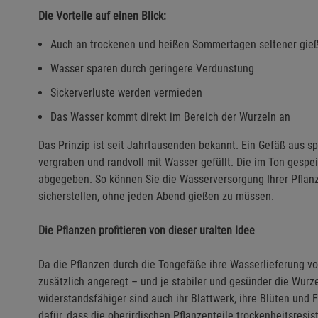
Die Vorteile auf einen Blick:
Auch an trockenen und heißen Sommertagen seltener gie
Wasser sparen durch geringere Verdunstung
Sickerverluste werden vermieden
Das Wasser kommt direkt im Bereich der Wurzeln an
Das Prinzip ist seit Jahrtausenden bekannt. Ein Gefäß aus s
vergraben und randvoll mit Wasser gefüllt. Die im Ton gespe
abgegeben. So können Sie die Wasserversorgung Ihrer Pfla
sicherstellen, ohne jeden Abend gießen zu müssen.
Die Pflanzen profitieren von dieser uralten Idee
Da die Pflanzen durch die Tongefäße ihre Wasserlieferung v
zusätzlich angeregt – und je stabiler und gesünder die Wurz
widerstandsfähiger sind auch ihr Blattwerk, ihre Blüten und 
dafür, dass die oberirdischen Pflanzenteile trockenheitsresis