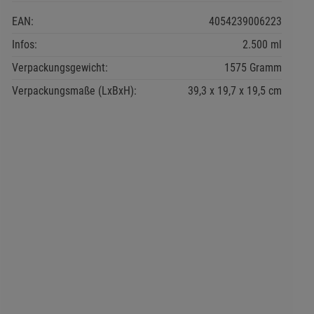
EAN:
4054239006223
Infos:
2.500 ml
Verpackungsgewicht:
1575 Gramm
Verpackungsmaße (LxBxH):
39,3
19,7
19,5
cm