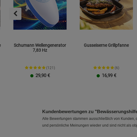
e
Schumann Wellengenerator
Gusseiserne Grillpfanne
7,83 Hz
(121)
(6)
29,90
€
16,99
€
Plug-in-Stecker
TO GO
23 cm
26 cm
Kundenbewertungen zu "Bewässerungshilfe 
Alle Bewertungen stammen ausschließlich von Kunden, di
und persönliche Meinungen wieder und sind nicht als obj