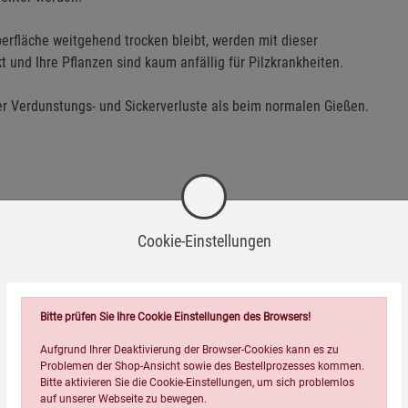
erfläche weitgehend trocken bleibt, werden mit dieser
nd Ihre Pflanzen sind kaum anfällig für Pilzkrankheiten.
 Verdunstungs- und Sickerverluste als beim normalen Gießen.
 Tongefäß für größere Flächen und Pflanzen mit erhöhtem
Cookie-Einstellungen
Bitte prüfen Sie Ihre Cookie Einstellungen des Browsers!
Aufgrund Ihrer Deaktivierung der Browser-Cookies kann es zu
Problemen der Shop-Ansicht sowie des Bestellprozesses kommen.
Bitte aktivieren Sie die Cookie-Einstellungen, um sich problemlos
auf unserer Webseite zu bewegen.