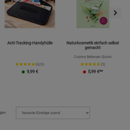
Anti-Tracking-Handyhülle
Naturkosmetik einfach selbst
gemacht
Cosima Bellersen Quirini
(625)
(3)
9,99
€
5,99
€**
Größe L
Größe XXL
ngen