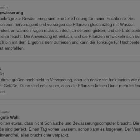
nmaus
ewässerung
onkrüge zur Bewässerung sind eine tolle Lösung für meine Hochbeete. Sie
ionieren hervorragend und versorgen die Pflanzen gleichmäßig mit Wasser.
ders an warmen Tagen muss ich deutlich seltener gießen, und die Erde bleib
ehm feucht. Die Anwendung ist einfach, und die Pflanzen entwickeln sich se
Ich bin mit dem Ergebnis sehr zufrieden und kann die Tonkrüge für Hochbeete
ut empfehlen.
i1
kt
diese großen noch nicht in Verwendung, aber ich denke sie funktioniern wie d
l Gefäße. Diese sind echt super, dass die Pflanzen keinen Durst mehr leide
en.
pinator
 gute Wahl
wollten etwas, dass nicht Schläuche und Bewässerungscomputer braucht. Die
e sind perfekt. Einen Tag vorher wässern, schon kann es losgehen. Der Ver
inwandfrei, alles bruchsicher verpackt.