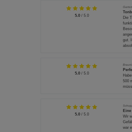
Garte
Tonb
5.0
/ 5.0
Die T
funkt
Beson
angen
gut. 
absol
Braun
Perfe
5.0
/ 5.0
Habe 
500 m
müss
Schop
Eine
5.0
/ 5.0
Wir 
Gefäß
war e