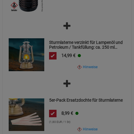
Sturmlaterne verzinkt für Lampenöl und
Petroleum / Tankfüllung: ca. 250 ml
(200g) Lampenöl / Brenndauer ca. 20
14,99
€
Stunden
Hinweise
5er-Pack Ersatzdochte für Sturmlaterne
8,99
€
(1,80 EUR / 1 St)
Hinweise