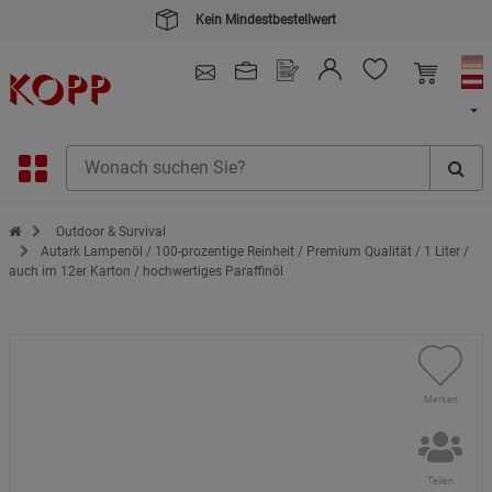
Kein Mindestbestellwert
4.91
/ 5.0 - SEHR GUT
(148.391)
Zur Startseite des Kopp Verlag Online-Shop
Outdoor & Survival
Autark Lampenöl / 100-prozentige Reinheit / Premium Qualität / 1 Liter /
auch im 12er Karton / hochwertiges Paraffinöl
Merken
Teilen