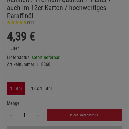
auch im 12er Karton / hochwertiges
Paraffinöl
(311)
4,39
€
1 Liter
Lieferstatus:
sofort lieferbar
Artikelnummer:
118360
1 Liter
12 x 1 Liter
Menge
In den Warenkorb >>