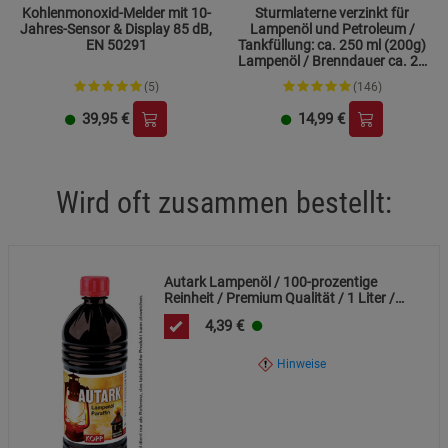
Kohlenmonoxid-Melder mit 10-
Sturmlaterne verzinkt für
Jahres-Sensor & Display 85 dB,
Lampenöl und Petroleum /
EN 50291
Tankfüllung: ca. 250 ml (200g)
Marketing Cookies (3)
Marketing Cookies
Lampenöl / Brenndauer ca. 20
Stunden
Beschreibung Marketing Cookies
(5)
(146)
39,95
€
14,99
€
Cookie-Informationen
anzeigen
Datenschutzerklärung
Impressum
Wird oft zusammen bestellt:
Autark Lampenöl / 100-prozentige
Reinheit / Premium Qualität / 1 Liter /
auch im 12er Karton / hochwertiges
4,39
€
Paraffinöl
Hinweise