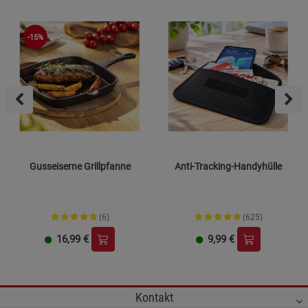
-15%
Gusseiserne Grillpfanne
Anti-Tracking-Handyhülle
(6)
(625)
16,99
€
9,99
€
Kontakt