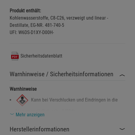
Produkt enthält:
Kohlenwasserstoffe, C8-C26, verzweigt und linear -
Destillate, EG-NR. 481-740-5
UFI: W6DS-D1XY-D00H-
Sicherheitsdatenblatt
Warnhinweise / Sicherheitsinformationen
Warnhinweise
Kann bei Verschlucken und Eindringen in die
Atemwege tödlich sein. (H304)
Mehr anzeigen
Sicherheitshinweise
Herstellerinformationen
Darf nicht in die Hände von Kindern gelangen. (P102)