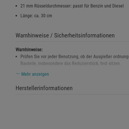
21 mm Rüsseldurchmesser: passt für Benzin und Diesel
Länge: ca. 30 cm
Warnhinweise / Sicherheitsinformationen
Warnhinweise:
Prüfen Sie vor jeder Benutzung, ob der Ausgießer ordnun
Bauteile, insbesondere das Reduzierstück, fest sitzen.
Der Ausgießer ist ausschließlich für die Verwendung mit 
Mehr anzeigen
Halten Sie den Ausgießer und den Kanister von offenen F
Herstellerinformationen
Nach der Verwendung sicherstellen, dass der Ausgießer ger
Sicherheitshinweise:
Ziehen Sie vor der Nutzung den Sicherheitsstift heraus u
sorgfältig.
Halten Sie den Kanister beim Ausgießen in einem Winkel v