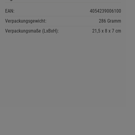
EAN:
4054239006100
Verpackungsgewicht:
286 Gramm
Verpackungsmaße (LxBxH):
21,5
8
7
cm