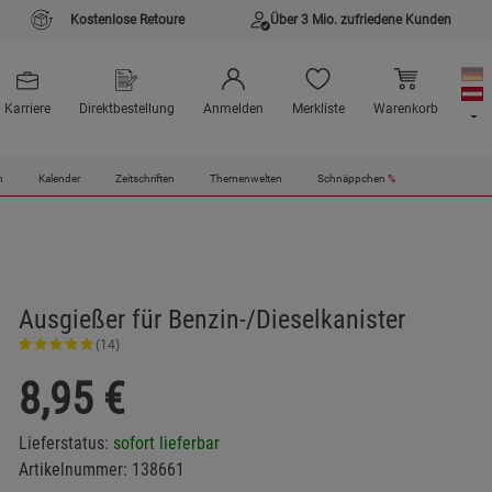
Kostenlose Retoure
Über 3 Mio. zufriedene Kunden
Karriere
Direktbestellung
Anmelden
Merkliste
Warenkorb
n
Kalender
Zeitschriften
Themenwelten
Schnäppchen
%
Ausgießer für Benzin-/Dieselkanister
(14)
8,95
€
Lieferstatus:
sofort lieferbar
Artikelnummer:
138661