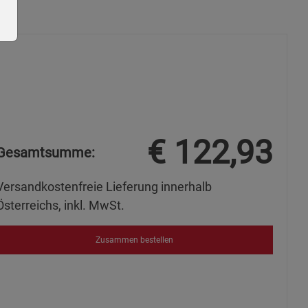
ie Gruppe
€
122,93
Gesamtsumme:
Versandkostenfreie Lieferung innerhalb
Österreichs, inkl. MwSt.
s
Zusammen bestellen