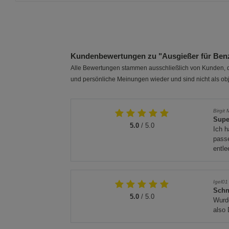
Kundenbewertungen zu "Ausgießer für Benzi
Alle Bewertungen stammen ausschließlich von Kunden, di
und persönliche Meinungen wieder und sind nicht als obj
Birgit 
Supe
5.0
/ 5.0
Ich h
passe
entle
Igel01
Schn
5.0
/ 5.0
Wurde
also