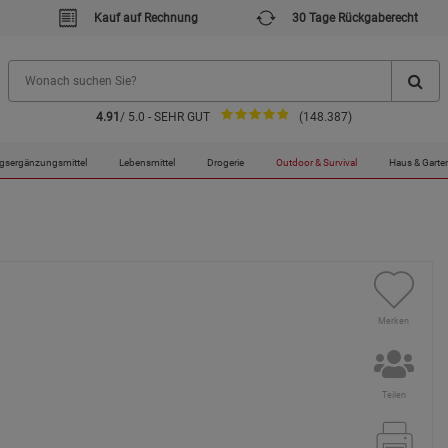
Kauf auf Rechnung
30 Tage Rückgaberecht
4.91
/ 5.0 - SEHR GUT
(148.387)
gsergänzungsmittel
Lebensmittel
Drogerie
Outdoor & Survival
Haus & Garte
Merken
Teilen