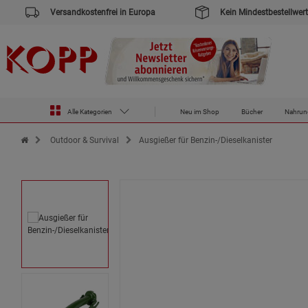
Versandkostenfrei in Europa
Kein Mindestbestellwert
Alle Kategorien
Neu im Shop
Bücher
Nahrun
Zur Startseite des Kopp Verlag Online-Shop
Outdoor & Survival
Ausgießer für Benzin-/Dieselkanister