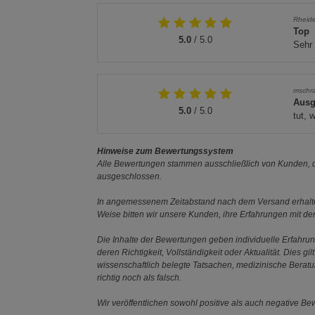
Rheid
Top
5.0
/ 5.0
Sehr 
mschr
Ausg
5.0
/ 5.0
tut, 
Hinweise zum Bewertungssystem
Alle Bewertungen stammen ausschließlich von Kunden, di
ausgeschlossen.
In angemessenem Zeitabstand nach dem Versand erhalten
Weise bitten wir unsere Kunden, ihre Erfahrungen mit d
Die Inhalte der Bewertungen geben individuelle Erfahr
deren Richtigkeit, Vollständigkeit oder Aktualität. Die
wissenschaftlich belegte Tatsachen, medizinische Berat
richtig noch als falsch.
Wir veröffentlichen sowohl positive als auch negative B