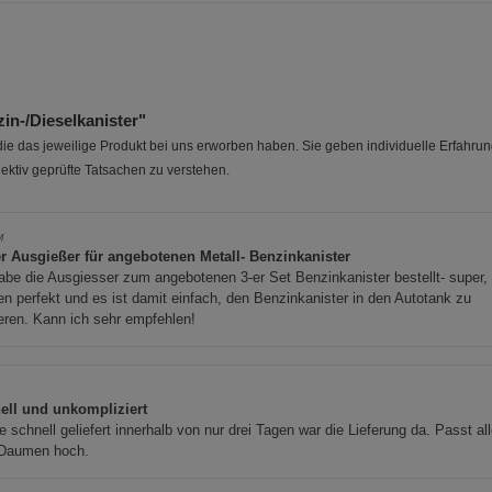
Marketing Cookies (3)
Marketing Cook
Beschreibung Marketing Cookies
Cookie-Informationen
anzeigen
n-/Dieselkanister"
Datenschutzerklärung
Impressum
e das jeweilige Produkt bei uns erworben haben. Sie geben individuelle Erfahru
ektiv geprüfte Tatsachen zu verstehen.
M
r Ausgießer für angebotenen Metall- Benzinkanister
abe die Ausgiesser zum angebotenen 3-er Set Benzinkanister bestellt- super, 
n perfekt und es ist damit einfach, den Benzinkanister in den Autotank zu
eren. Kann ich sehr empfehlen!
ell und unkompliziert
 schnell geliefert innerhalb von nur drei Tagen war die Lieferung da. Passt al
 Daumen hoch.