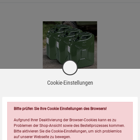
n Ort, um Materialschäden zu vermeiden.
- und Dieselkanistern mit 21 mm Rüsseldurchmesser.
 zur Entsorgung von Kunststoffprodukten.
Cookie-Einstellungen
3er-Pack Benzin-/Dieselkanister
Bitte prüfen Sie Ihre Cookie Einstellungen des Browsers!
(48)
79,99
€
Aufgrund Ihrer Deaktivierung der Browser-Cookies kann es zu
Problemen der Shop-Ansicht sowie des Bestellprozesses kommen.
Bitte aktivieren Sie die Cookie-Einstellungen, um sich problemlos
auf unserer Webseite zu bewegen.