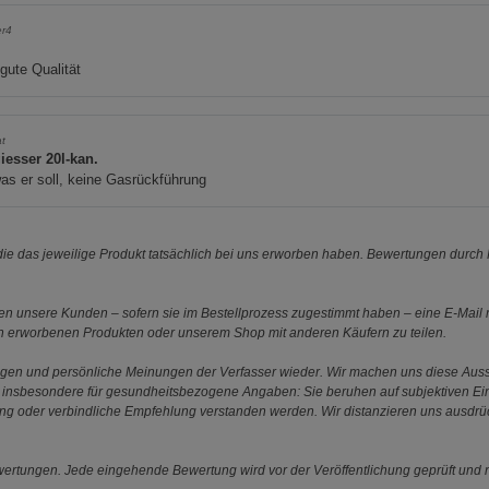
er4
gute Qualität
at
iesser 20l-kan.
was er soll, keine Gasrückführung
e das jeweilige Produkt tatsächlich bei uns erworben haben. Bewertungen durch P
 unsere Kunden – sofern sie im Bestellprozess zugestimmt haben – eine E-Mail m
en erworbenen Produkten oder unserem Shop mit anderen Käufern zu teilen.
ungen und persönliche Meinungen der Verfasser wieder. Wir machen uns diese Au
s gilt insbesondere für gesundheitsbezogene Angaben: Sie beruhen auf subjektiven 
ung oder verbindliche Empfehlung verstanden werden. Wir distanzieren uns ausdr
ewertungen. Jede eingehende Bewertung wird vor der Veröffentlichung geprüft und n