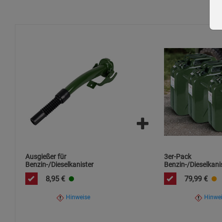
Ausgießer für
3er-Pack
Benzin-/Dieselkanister
Benzin-/Dieselkani
8,95
€
79,99
€
Hinweise
Hinwe