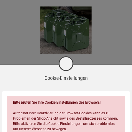
- und Dieselkanistern mit 21 mm Rüsseldurchmesser.
 zur Entsorgung von Kunststoffprodukten.
3er-Pack Benzin-/Dieselkanister
Cookie-Einstellungen
(48)
79,99
€
Bitte prüfen Sie Ihre Cookie Einstellungen des Browsers!
Aufgrund Ihrer Deaktivierung der Browser-Cookies kann es zu
Wird oft zusammen bestellt:
Problemen der Shop-Ansicht sowie des Bestellprozesses kommen.
Bitte aktivieren Sie die Cookie-Einstellungen, um sich problemlos
auf unserer Webseite zu bewegen.