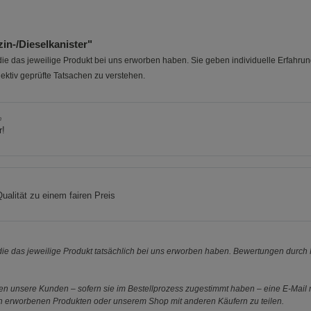
Marketing Cookies (3)
Marketing Cook
Beschreibung Marketing Cookies
n-/Dieselkanister"
Cookie-Informationen
anzeigen
e das jeweilige Produkt bei uns erworben haben. Sie geben individuelle Erfahru
ektiv geprüfte Tatsachen zu verstehen.
Datenschutzerklärung
Impressum
m
r!
a
ualität zu einem fairen Preis
e das jeweilige Produkt tatsächlich bei uns erworben haben. Bewertungen durch P
 unsere Kunden – sofern sie im Bestellprozess zugestimmt haben – eine E-Mail m
en erworbenen Produkten oder unserem Shop mit anderen Käufern zu teilen.