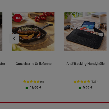
-15%
ster
Gusseiserne Grillpfanne
Anti-Tracking-Handyhülle
(6)
(625)
16,99
€
9,99
€
23 cm
26 cm
Größe L
Größe XXL