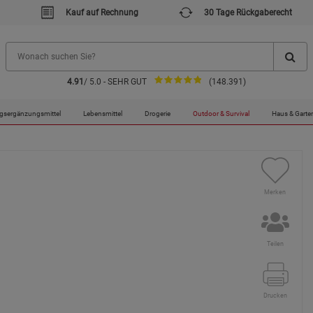
Kauf auf Rechnung
30 Tage Rückgaberecht
4.91
/ 5.0 - SEHR GUT
(148.391)
gsergänzungsmittel
Lebensmittel
Drogerie
Outdoor & Survival
Haus & Garte
Merken
Teilen
Drucken