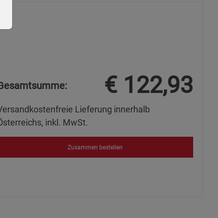
€
122,93
ie Gruppe
Gesamtsumme:
Versandkostenfreie Lieferung innerhalb
Österreichs, inkl. MwSt.
Zusammen bestellen
s