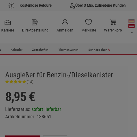
Kostenlose Retoure
Über 3 Mio. zufriedene Kunden
Karriere
Direktbestellung
Anmelden
Merkliste
Warenkorb
n
Kalender
Zeitschriften
Themenwelten
Schnäppchen
%
Ausgießer für Benzin-/Dieselkanister
(14)
8,95
€
Lieferstatus:
sofort lieferbar
Artikelnummer:
138661