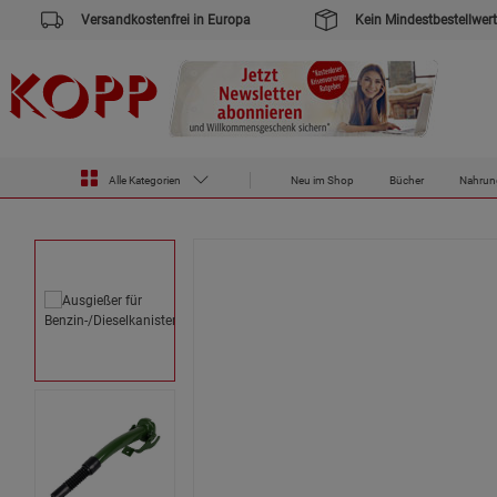
Versandkostenfrei in Europa
Kein Mindestbestellwert
Zur Startseite des Kopp Verlag Online-Shop
Outdoor & Survival
Ausgießer für Benzin-/Dieselkanister
Alle Kategorien
Neu im Shop
Bücher
Nahrun