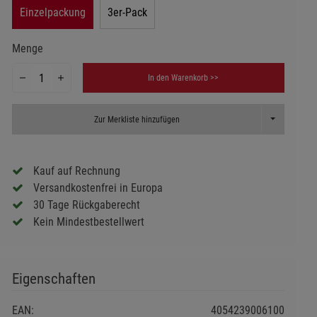
Einzelpackung
3er-Pack
Menge
In den Warenkorb >>
Toggle Dropd
Zur Merkliste hinzufügen
Kauf auf Rechnung
Versandkostenfrei in Europa
30 Tage Rückgaberecht
Kein Mindestbestellwert
Eigenschaften
EAN:
4054239006100