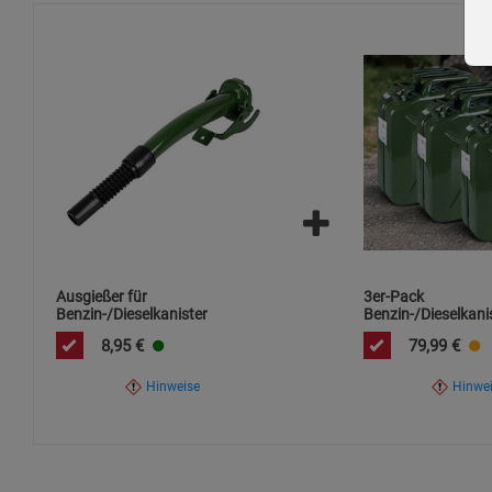
Ausgießer für
3er-Pack
Benzin-/Dieselkanister
Benzin-/Dieselkani
8,95
€
79,99
€
Hinweise
Hinwe