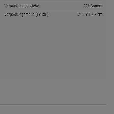
Verpackungsgewicht:
286 Gramm
Verpackungsmaße (LxBxH):
21,5
8
7
cm