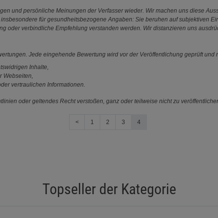
ungen und persönliche Meinungen der Verfasser wieder. Wir machen uns diese Au
s gilt insbesondere für gesundheitsbezogene Angaben: Sie beruhen auf subjektiven 
ung oder verbindliche Empfehlung verstanden werden. Wir distanzieren uns ausdr
ewertungen. Jede eingehende Bewertung wird vor der Veröffentlichung geprüft und n
tswidrigen Inhalte,
r Webseiten,
der vertraulichen Informationen.
linien oder geltendes Recht verstoßen, ganz oder teilweise nicht zu veröffentliche
<
1
2
3
4
Topseller der Kategorie