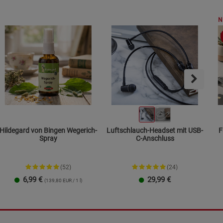
N
Hildegard von Bingen Wegerich-
Luftschlauch-Headset mit USB-
F
Spray
C-Anschluss
(52)
(24)
6,99
€
29,99
€
(139,80 EUR / 1 l)