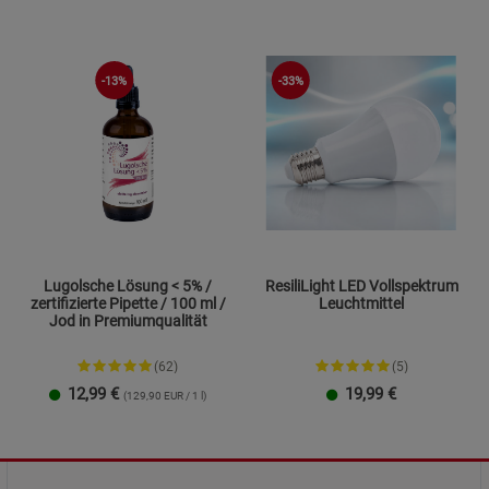
-13%
-33%
Lugolsche Lösung < 5% /
ResiliLight LED Vollspektrum
zertifizierte Pipette / 100 ml /
Leuchtmittel
Jod in Premiumqualität
(62)
(5)
12,99
€
19,99
€
(129,90 EUR / 1 l)