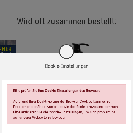
Wird oft zusammen bestellt:
onen sofort einen Arzt konsultieren.
n mit bestimmten Stoffen möglich.
r lokalen Recyclingvorgaben entsorgen.
Cookie-Einstellungen
et.
=
king Soda bekannt.
Bitte prüfen Sie Ihre Cookie Einstellungen des Browsers!
it einem Arzt oder Apotheker nutzen.
Aufgrund Ihrer Deaktivierung der Browser-Cookies kann es zu
Problemen der Shop-Ansicht sowie des Bestellprozesses kommen.
Bitte aktivieren Sie die Cookie-Einstellungen, um sich problemlos
n
Kopp Vital® Rizinusöl nativ Ph.
auf unserer Webseite zu bewegen.
Eur. - 250 ml / Premium
Qualität / kaltgepresst / frei
9,99
€
von Alkaloiden