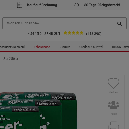
Kauf auf Rechnung
30 Tage Rückgaberecht
4.91
/ 5.0 - SEHR GUT
(148.390)
gsergänzungsmittel
Lebensmittel
Drogerie
Outdoor & Survival
Haus & Garte
 - 3 × 250 g
Merken
Teilen