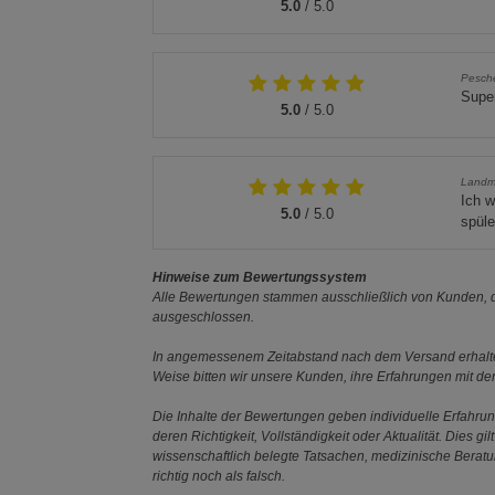
5.0
/ 5.0
Pesch
Supe
5.0
/ 5.0
Landm
Ich 
5.0
/ 5.0
spüle
Hinweise zum Bewertungssystem
Alle Bewertungen stammen ausschließlich von Kunden, di
ausgeschlossen.
In angemessenem Zeitabstand nach dem Versand erhalten
Weise bitten wir unsere Kunden, ihre Erfahrungen mit d
Die Inhalte der Bewertungen geben individuelle Erfahr
deren Richtigkeit, Vollständigkeit oder Aktualität. Die
wissenschaftlich belegte Tatsachen, medizinische Berat
richtig noch als falsch.