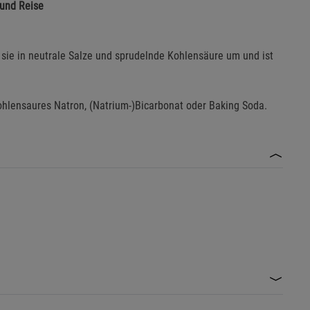
 und Reise
t sie in neutrale Salze und sprudelnde Kohlensäure um und ist
hlensaures Natron, (Natrium-)Bicarbonat oder Baking Soda.
nt konsumieren.
n Flüssigkeiten.