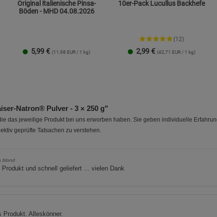
Original italienische Pinsa-
10er-Pack Lucullus Backhefe
Beschreibung Marketing Cookies
Böden - MHD 04.08.2026
Cookie-Informationen
anzeigen
(12)
Datenschutzerklärung
Impressum
5,99
€
2,99
€
(11,98 EUR / 1 kg)
(42,71 EUR / 1 kg)
1 Packung
2er-Pack
5er-Pack
ser-Natron® Pulver - 3 × 250 g"
e das jeweilige Produkt bei uns erworben haben. Sie geben individuelle Erfahru
ektiv geprüfte Tatsachen zu verstehen.
a blond
s Produkt und schnell geliefert ... vielen Dank
n
s Produkt. Alleskönner.