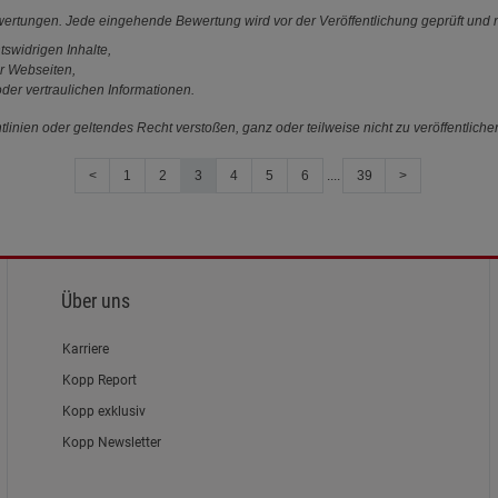
ewertungen. Jede eingehende Bewertung wird vor der Veröffentlichung geprüft und n
tswidrigen Inhalte,
r Webseiten,
der vertraulichen Informationen.
linien oder geltendes Recht verstoßen, ganz oder teilweise nicht zu veröffentliche
<
1
2
3
4
5
6
....
39
>
Über uns
Karriere
Kopp Report
Kopp exklusiv
Kopp Newsletter