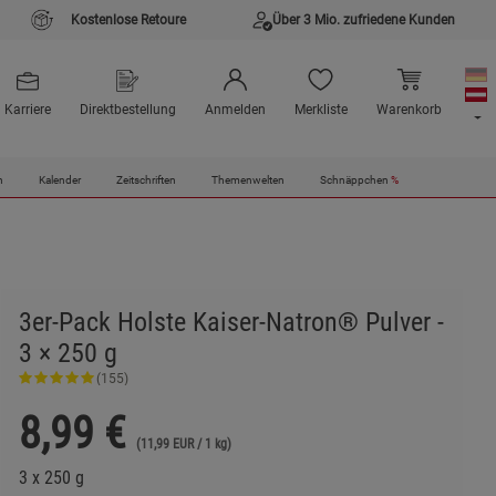
Kostenlose Retoure
Über 3 Mio. zufriedene Kunden
Karriere
Direktbestellung
Anmelden
Merkliste
Warenkorb
n
Kalender
Zeitschriften
Themenwelten
Schnäppchen
%
3er-Pack Holste Kaiser-Natron® Pulver -
3 × 250 g
(155)
8,99
€
(11,99 EUR / 1 kg)
3 x 250 g