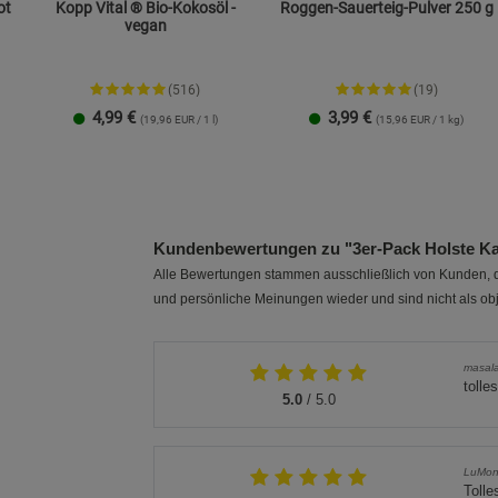
ot
Kopp Vital ® Bio-Kokosöl -
Roggen-Sauerteig-Pulver 250 g
vegan
(516)
(19)
4,99
€
3,99
€
(19,96 EUR / 1 l)
(15,96 EUR / 1 kg)
250 ml
1 Liter
Kundenbewertungen zu "3er-Pack Holste Kai
Alle Bewertungen stammen ausschließlich von Kunden, di
und persönliche Meinungen wieder und sind nicht als obj
masal
tolle
5.0
/ 5.0
LuMo
Tolle