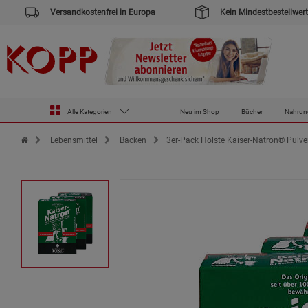
Versandkostenfrei in Europa
Kein Mindestbestellwert
Alle Kategorien
Neu im Shop
Bücher
Nahrun
Zur Startseite des Kopp Verlag Online-Shop
Lebensmittel
Backen
3er-Pack Holste Kaiser-Natron® Pulver