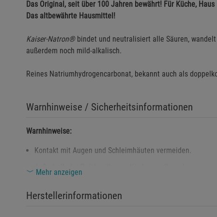
Das Original, seit über 100 Jahren bewährt! Für Küche, Haus
Das altbewährte Hausmittel!
Kaiser-Natron®
bindet und neutralisiert alle Säuren, wandel
außerdem noch mild-alkalisch.
Reines Natriumhydrogencarbonat, bekannt auch als doppelko
Warnhinweise / Sicherheitsinformationen
Warnhinweise:
Kontakt mit Augen und Schleimhäuten vermeiden.
Außerhalb der Reichweite von Kindern aufbewahren.
Mehr anzeigen
Nur gemäß der Anweisungen verwenden – nicht unverdün
Herstellerinformationen
Reagiert mit Säuren – Vorsicht bei der Mischung mit saure