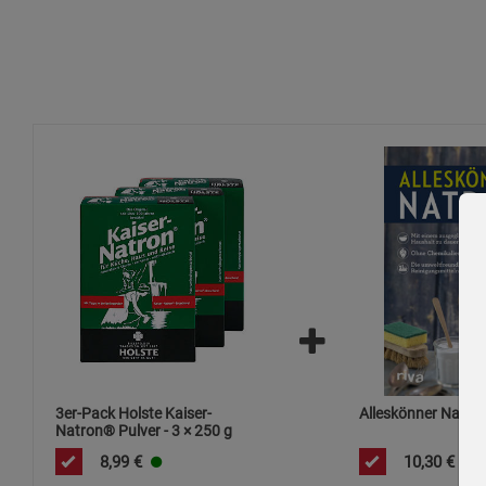
Sicherheitshinweise:
Kühl, trocken und in gut verschlossenen Behältern lagern.
Bei Verschlucken großer Mengen oder unerwarteten Reakti
Von leicht entzündbaren Materialien fernhalten – Reaktio
Zusätzliche Hinweise:
Umweltgerechte Entsorgung: Verpackung entsprechend de
Vielseitige Anwendung: Für Küche, Haus und Reise geeign
Produkt ist reines Natriumhydrogencarbonat, auch als Ba
Für gesundheitliche Anwendungen nur nach Rücksprache m
3er-Pack Holste Kaiser-
Alleskönner Natro
Natron® Pulver - 3 × 250 g
8,99
€
10,30
€