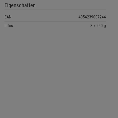
Eigenschaften
EAN:
4054239007244
Infos:
3 x 250 g