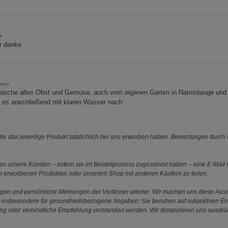
e
r danke
aus
wasche alles Obst und Gemüse, auch vom eigenen Garten in Natronlauge und
 es anschließend mit klaren Wasser nach.
e das jeweilige Produkt tatsächlich bei uns erworben haben. Bewertungen durch P
 unsere Kunden – sofern sie im Bestellprozess zugestimmt haben – eine E-Mail m
en erworbenen Produkten oder unserem Shop mit anderen Käufern zu teilen.
ungen und persönliche Meinungen der Verfasser wieder. Wir machen uns diese Au
s gilt insbesondere für gesundheitsbezogene Angaben: Sie beruhen auf subjektiven 
ung oder verbindliche Empfehlung verstanden werden. Wir distanzieren uns ausdr