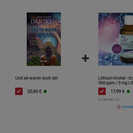
Und sie waren doch da!
Lithium-Orotat - K
500 ppm / 5 mg Lit
ml / hochdosiert
20,60
€
17,99
€
(71,96 EUR / 1 l)
Hinwe