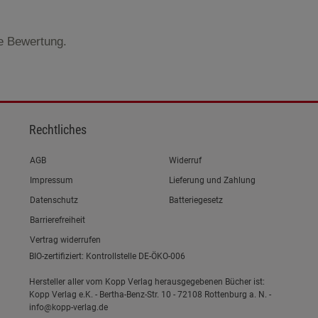
te Bewertung.
Rechtliches
Link zum/zur
AGB
Widerruf
Link zum/zur
Impressum
Lieferung und Zahlung
Link zum/zur
Datenschutz
Batteriegesetz
Link zum/zur
Barrierefreiheit
Vertrag widerrufen
BIO-zertifiziert: Kontrollstelle DE-ÖKO-006
Hersteller aller vom Kopp Verlag herausgegebenen Bücher ist:
Kopp Verlag e.K. - Bertha-Benz-Str. 10 - 72108 Rottenburg a. N. -
info@kopp-verlag.de