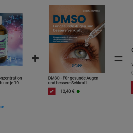
Cookie-Informationen
anzeigen
Marketing Cookies (3)
Marketing Cook
Beschreibung Marketing Cookies
Cookie-Informationen
anzeigen
=
Datenschutzerklärung
Impressum
onzentration
DMSO - Für gesunde Augen
hium je 10
und bessere Sehkraft
12,40
€
ise