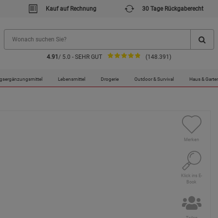
Kauf auf Rechnung
30 Tage Rückgaberecht
4.91
/ 5.0 - SEHR GUT
(148.391)
gsergänzungsmittel
Lebensmittel
Drogerie
Outdoor & Survival
Haus & Garte
Merken
Klick ins E-
Book