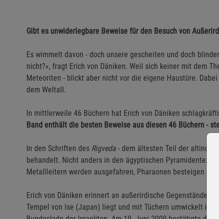
Gibt es unwiderlegbare Beweise für den Besuch von Außerir
Es wimmelt davon - doch unsere gescheiten und doch blinde
nicht?«, fragt Erich von Däniken. Weil sich keiner mit dem 
Meteoriten - blickt aber nicht vor die eigene Haustüre. Dabe
dem Weltall.
In mittlerweile 46 Büchern hat Erich von Däniken schlagkräft
Band enthält die besten Beweise aus diesen 46 Büchern - ste
In den Schriften des
Rigveda
- dem ältesten Teil der altindis
behandelt. Nicht anders in den ägyptischen Pyramidentexten 
Metallleitern werden ausgefahren, Pharaonen besteigen die
Erich von Däniken erinnert an außerirdische Gegenstände im 
Tempel von Ise (Japan) liegt und mit Tüchern umwickelt ist. 
Bundeslade der Israeliten. Am 19. Juni 2009 bestätigte der Pa