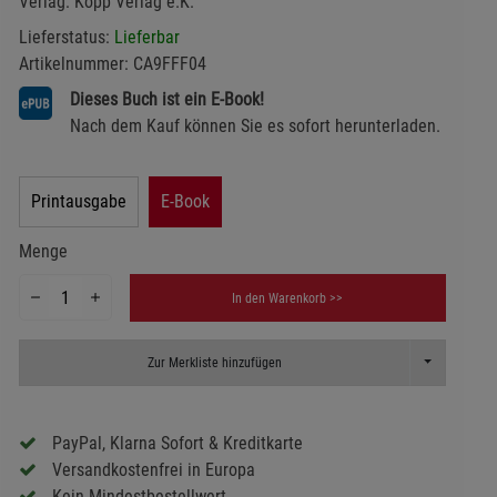
Verlag:
Kopp Verlag e.K.
Lieferstatus:
Lieferbar
Artikelnummer:
CA9FFF04
Dieses Buch ist ein E-Book!
Nach dem Kauf können Sie es sofort herunterladen.
Printausgabe
E-Book
Menge
In den Warenkorb >>
Toggle Dropd
Zur Merkliste hinzufügen
PayPal, Klarna Sofort & Kreditkarte
Versandkostenfrei in Europa
Kein Mindestbestellwert