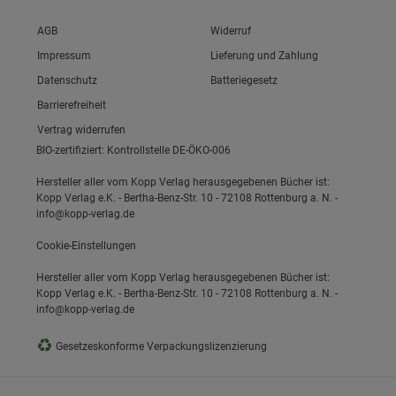
Link zum/zur
AGB
Widerruf
Link zum/zur
Impressum
Lieferung und Zahlung
Link zum/zur
Datenschutz
Batteriegesetz
Link zum/zur
Barrierefreiheit
Vertrag widerrufen
BIO-zertifiziert: Kontrollstelle DE-ÖKO-006
Hersteller aller vom Kopp Verlag herausgegebenen Bücher ist:
Kopp Verlag e.K. - Bertha-Benz-Str. 10 - 72108 Rottenburg a. N. -
info@kopp-verlag.de
Cookie-Einstellungen
Hersteller aller vom Kopp Verlag herausgegebenen Bücher ist:
Kopp Verlag e.K. - Bertha-Benz-Str. 10 - 72108 Rottenburg a. N. -
info@kopp-verlag.de
♻
Gesetzeskonforme Verpackungslizenzierung