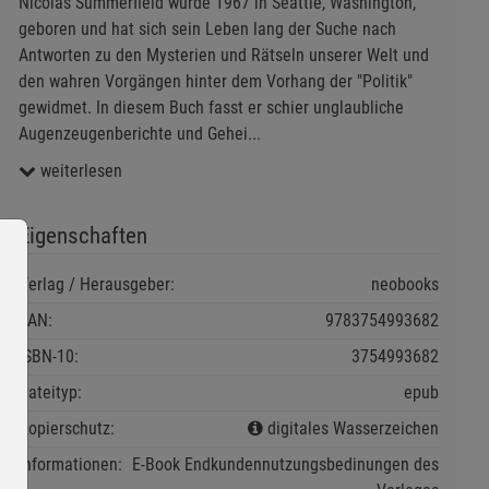
Nicolas Summerfield wurde 1967 in Seattle, Washington,
geboren und hat sich sein Leben lang der Suche nach
Antworten zu den Mysterien und Rätseln unserer Welt und
den wahren Vorgängen hinter dem Vorhang der "Politik"
gewidmet. In diesem Buch fasst er schier unglaubliche
Augenzeugenberichte und Gehei
...
weiterlesen
Eigenschaften
Verlag / Herausgeber:
neobooks
EAN:
9783754993682
ISBN-10:
3754993682
Dateityp:
epub
Kopierschutz:
digitales Wasserzeichen
Informationen:
E-Book Endkundennutzungsbedinungen des