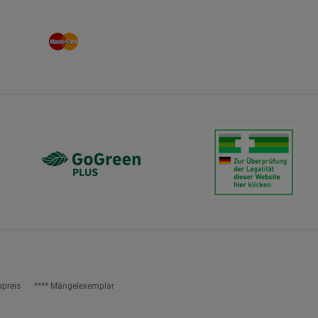
npreis
**** Mängelexemplar