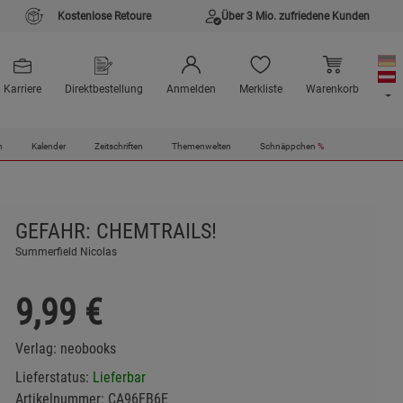
Kostenlose Retoure
Über 3 Mio. zufriedene Kunden
Karriere
Direktbestellung
Anmelden
Merkliste
Warenkorb
n
Kalender
Zeitschriften
Themenwelten
Schnäppchen
%
GEFAHR: CHEMTRAILS!
Summerfield Nicolas
9,99
€
Verlag:
neobooks
Lieferstatus:
Lieferbar
Artikelnummer:
CA96FB6E