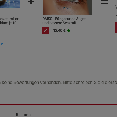
=
Marketing Cookies (3)
Marketing Cook
Beschreibung Marketing Cookies
Cookie-Informationen
anzeigen
onzentration
DMSO - Für gesunde Augen
hium je 10
und bessere Sehkraft
Datenschutzerklärung
Impressum
12,40
€
ise
 keine Bewertungen vorhanden. Bitte schreiben Sie die ers
Über uns