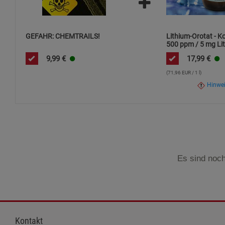
GEFAHR: CHEMTRAILS!
Lithium-Orotat - K
500 ppm / 5 mg Lit
ml / hochdosiert
9,99
€
17,99
€
(71,96 EUR / 1 l)
Hinwe
Es sind noch
Kontakt