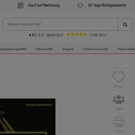
Kauf auf Rechnung
30 Tage Rückgaberecht
4.91
/ 5.0 - SEHR GUT
(148.391)
gsergänzungsmittel
Lebensmittel
Drogerie
Outdoor & Survival
Haus & Garte
Merken
Teilen
Drucken