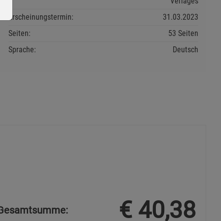
Verlages
Erscheinungstermin:
31.03.2023
Seiten:
53 Seiten
Sprache:
Deutsch
ie Gruppe
s
€
40,38
Gesamtsumme: