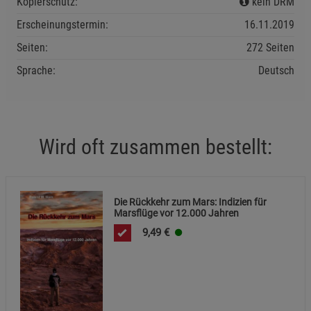
Kopierschutz:
kein DRM
Statistik Cookies (1)
Statistik Cookies
Beschreibung Statistik Cookies
Erscheinungstermin:
16.11.2019
Seiten:
272 Seiten
Cookie-Informationen
anzeigen
Sprache:
Deutsch
Marketing Cookies (3)
Marketing Cookies
Beschreibung Marketing Cookies
Cookie-Informationen
anzeigen
Wird oft zusammen bestellt:
Datenschutzerklärung
Impressum
Die Rückkehr zum Mars: Indizien für
Marsflüge vor 12.000 Jahren
9,49
€