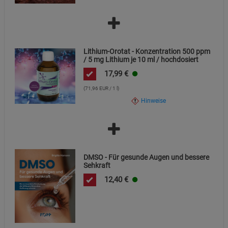
Lithium-Orotat - Konzentration 500 ppm
/ 5 mg Lithium je 10 ml / hochdosiert
17,99
€
(71,96 EUR / 1 l)
Hinweise
DMSO - Für gesunde Augen und bessere
Sehkraft
12,40
€