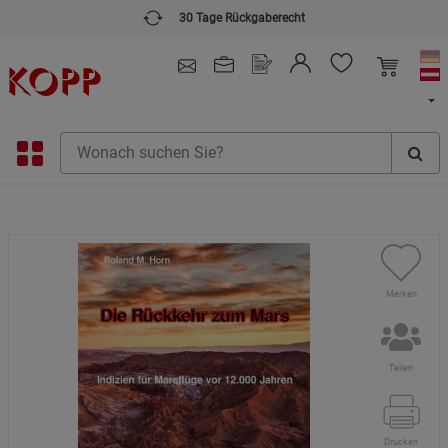
30 Tage Rückgaberecht
4.91
/ 5.0 - SEHR GUT
(148.391)
Merken
Teilen
Drucken