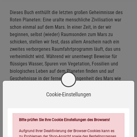
Dieses Buch enthüllt die letzten großen Geheimnisse des
Roten Planeten: Eine uralte menschliche Zivilisation war
schon einmal auf dem Mars. In einer Zeit, in der wir
beginnen, selbst (wieder) Raumsonden zum Mars zu
schicken, stellen wir fest, dass allem Anschein nach ein
zweites verborgenes Raumfahrtprogramm läuft, das uns
verheimlicht wird. Während wir unentwegt Beweise für
flüssiges Wasser, Spuren von Vegetation, Fossilien und
biologisches Leben auf dem Planeten finden und auf
Geschehnisse in der fernen Vergangenheit des Mars wie
eine einstige dichtere Atmosphäre, deutliche Hinweise auf
eine einstige Verschiebung des Marsäquators und sogar
Cookie-Einstellungen
einen Atomkrieg auf dem Mars stoßen, beschleicht das
unheimliche Gefühl des Déjà-vu: Wir waren schon einmal
dort! 92 Fotos und Abb.
Bitte prüfen Sie Ihre Cookie Einstellungen des Browsers!
Aufgrund Ihrer Deaktivierung der Browser-Cookies kann es
zu Problemen der Shop-Ansicht sowie des Bestellprozesses