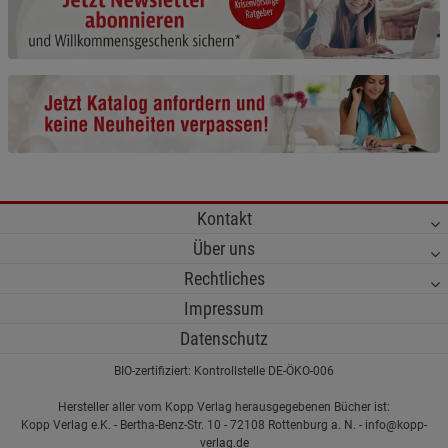
Beschreibung Notwendige Cookies
Cookie-Informationen
anzeigen
Statistik Cookies (1)
Statistik Cookies
Beschreibung Statistik Cookies
Cookie-Informationen
anzeigen
Kontakt
Marketing Cookies (3)
Marketing Cookies
Über uns
Beschreibung Marketing Cookies
Rechtliches
Cookie-Informationen
anzeigen
Impressum
Datenschutzerklärung
Impressum
Datenschutz
BIO-zertifiziert: Kontrollstelle DE-ÖKO-006
Hersteller aller vom Kopp Verlag herausgegebenen Bücher ist:
Kopp Verlag e.K. - Bertha-Benz-Str. 10 - 72108 Rottenburg a. N. - info@kopp-
verlag.de