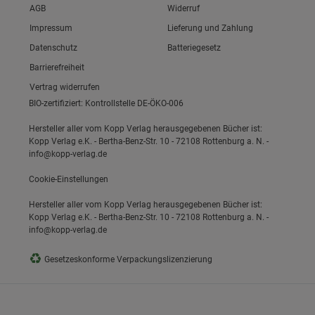
Link zum/zur
AGB
Widerruf
Link zum/zur
Impressum
Lieferung und Zahlung
Link zum/zur
Datenschutz
Batteriegesetz
Link zum/zur
ie Gruppe
Barrierefreiheit
Vertrag widerrufen
BIO-zertifiziert: Kontrollstelle DE-ÖKO-006
Hersteller aller vom Kopp Verlag herausgegebenen Bücher ist:
Kopp Verlag e.K. - Bertha-Benz-Str. 10 - 72108 Rottenburg a. N. -
info@kopp-verlag.de
Cookie-Einstellungen
s
Hersteller aller vom Kopp Verlag herausgegebenen Bücher ist:
Kopp Verlag e.K. - Bertha-Benz-Str. 10 - 72108 Rottenburg a. N. -
info@kopp-verlag.de
♻
Gesetzeskonforme Verpackungslizenzierung
ies