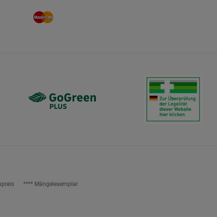
npreis
**** Mängelexemplar